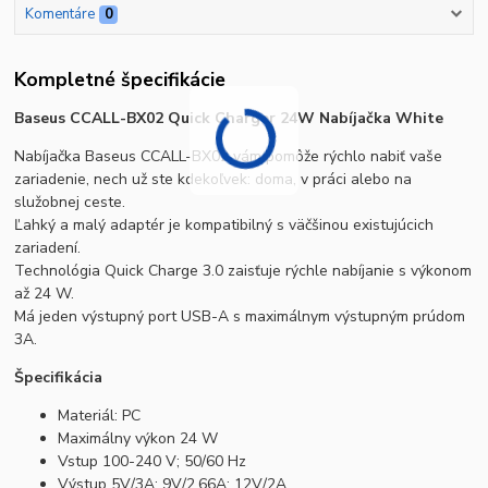
Komentáre
0
Kompletné špecifikácie
Baseus CCALL-BX02 Quick Charger 24W Nabíjačka White
Nabíjačka Baseus CCALL-BX02 vám pomôže rýchlo nabiť vaše
zariadenie, nech už ste kdekoľvek: doma, v práci alebo na
služobnej ceste.
Ľahký a malý adaptér je kompatibilný s väčšinou existujúcich
zariadení.
Technológia Quick Charge 3.0 zaisťuje rýchle nabíjanie s výkonom
až 24 W.
Má jeden výstupný port USB-A s maximálnym výstupným prúdom
3A.
Špecifikácia
Materiál: PC
Maximálny výkon 24 W
Vstup 100-240 V; 50/60 Hz
Výstup 5V/3A; 9V/2,66A; 12V/2A