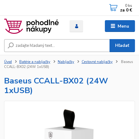
0
ks
za
0 €
Menu
Hľadať
Úvod
Batérie a nabíjačky
Nabíjačky
Cestovné nabíjačky
Baseus
CCALL-BX02 (24W 1xUSB)
Baseus CCALL-BX02 (24W
1xUSB)