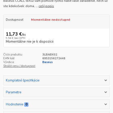
Baseus CCALL-BX02 vám pomôže rýchlo nabiť vaše zariadenie, nech už
ste kdekoľvek: doma, ...
celý popis
Dostupnosť
Momentálne nedostupné
11,73 €
/
ks
9,54 €
bez DPH
Momentálne nie je k dispozícii
Číslo produktu:
3LBABX02
EAN kód:
6953156272446
Výrobca:
Baseus
Strážiť cenu / dostupnosť
Kompletné špecifikácie
Parametre
Hodnotenie
0