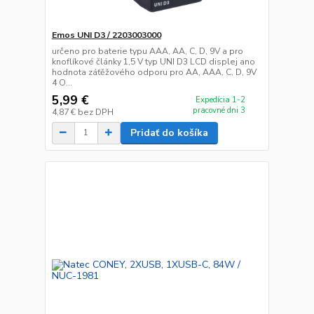
Emos UNI D3 / 2203003000
určeno pro baterie typu AAA, AA, C, D, 9V a pro
knoflíkové články 1,5 V typ UNI D3 LCD displej ano
hodnota záťěžového odporu pro AA, AAA, C, D, 9V
4 O...
5,99 €
Expedícia 1-2
pracovné dni 3
4,87 €
bez DPH
Pridať do košíka