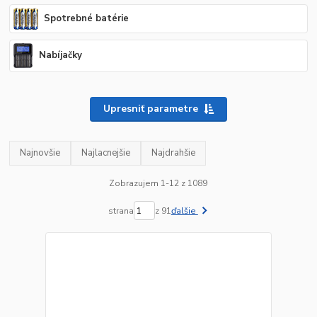
Spotrebné batérie
Nabíjačky
Upresniť parametre
Najnovšie
Najlacnejšie
Najdrahšie
Zobrazujem 1-12 z 1089
strana
z 91
ďalšie