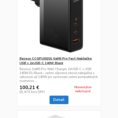
Baseus CCGP100201 GaN5 Pro Fast Nabíjačka
USB + 2xUSB-C 140W Black
Baseus GaN5 Pro Wall Charger 2xUSB-C + USB
140W EU Black - veľmi výkonná sitová nabíjačka s
výkonom až 140W pri zachovaní veľmi kompaktných
rozmerov. ...
100,21 €
Momentálne
nedostupné
81,47 €
bez DPH
Detail