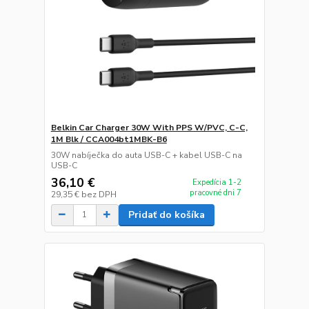
Belkin Car Charger 30W With PPS W/PVC, C-C,
1M Blk / CCA004bt1MBK-B6
30W nabíječka do auta USB-C + kabel USB-C na
USB-C
36,10 €
Expedícia 1-2
pracovné dni 7
29,35 €
bez DPH
Pridať do košíka