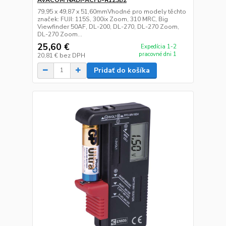
AVACOM NADI-ACFB-R123B2
79,95 x 49,87 x 51,60mmVhodné pro modely těchto
značek: FUJI: 115S, 300ix Zoom, 310 MRC, Big
Viewfinder 50AF, DL-200, DL-270, DL-270 Zoom,
DL-270 Zoom...
25,60 €
Expedícia 1-2
pracovné dni 1
20,81 €
bez DPH
Pridať do košíka