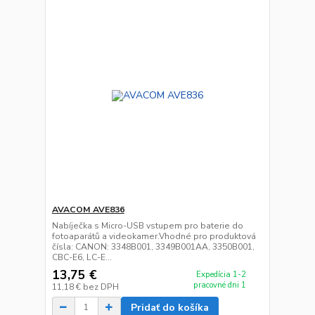
AVACOM AVE836
Nabíječka s Micro-USB vstupem pro baterie do
fotoaparátů a videokamer.Vhodné pro produktová
čísla: CANON: 3348B001, 3349B001AA, 3350B001,
CBC-E6, LC-E...
13,75 €
Expedícia 1-2
pracovné dni 1
11,18 €
bez DPH
Pridať do košíka