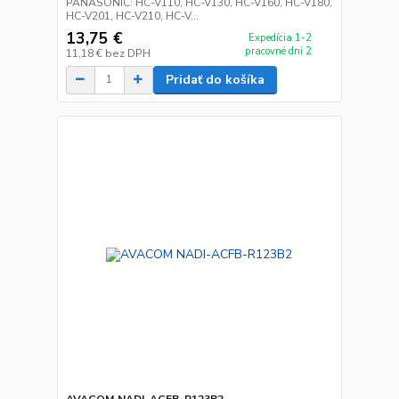
PANASONIC: HC-V110, HC-V130, HC-V160, HC-V180,
HC-V201, HC-V210, HC-V...
13,75 €
Expedícia 1-2
pracovné dni 2
11,18 €
bez DPH
Pridať do košíka