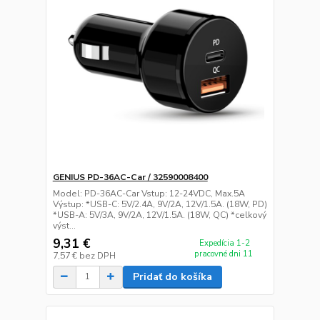
GENIUS PD-36AC-Car / 32590008400
Model: PD-36AC-Car Vstup: 12-24VDC, Max.5A
Výstup: *USB-C: 5V/2.4A, 9V/2A, 12V/1.5A. (18W, PD)
*USB-A: 5V/3A, 9V/2A, 12V/1.5A. (18W, QC) *celkový
výst...
9,31 €
Expedícia 1-2
pracovné dni 11
7,57 €
bez DPH
Pridať do košíka