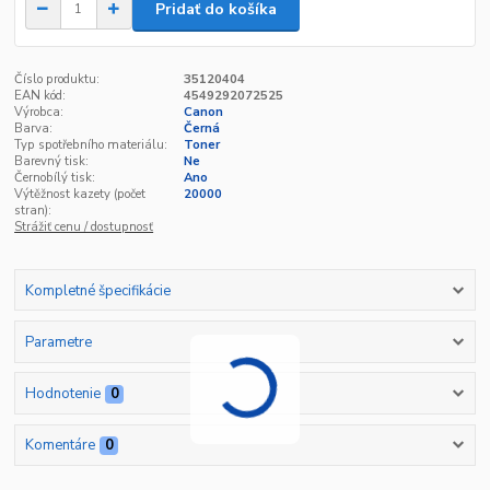
Pridať do košíka
Číslo produktu:
35120404
EAN kód:
4549292072525
Výrobca:
Canon
Barva:
Černá
Typ spotřebního materiálu:
Toner
Barevný tisk:
Ne
Černobílý tisk:
Ano
Výtěžnost kazety (počet
20000
stran):
Strážiť cenu / dostupnosť
Kompletné špecifikácie
Parametre
Hodnotenie
0
Komentáre
0