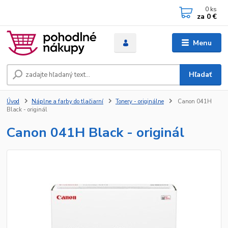
0
ks
za
0 €
Menu
Hľadať
Úvod
Náplne a farby do tlačiarní
Tonery - originálne
Canon 041H
Black - originál
Canon 041H Black - originál