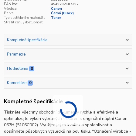
EAN kód:
4549292187397
Výrobca:
Canon
Barva:
Černá (Black)
Typ spotřebního materiálu:
Toner
Strážiť cenu / dostupnosť
Kompletné špecifikácie
Parametre
Hodnotenie
0
Komentáre
0
Kompletné špecifikácie
Tiskněte všechny obchodní dokumenty rychle a efektivně a
optimalizujte výkon vybraných tiskáren s originální náplní Canon
067H (5106C002). Využijte jejich kvalitu a spolehlivost a
dosáhněte působivých výsledků na poli tisku. *Označení výrobce -