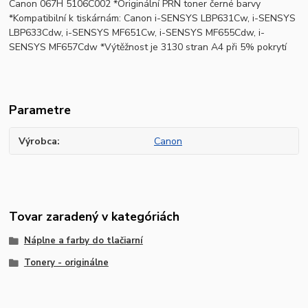
Canon 067H 5106C002 *Originální PRN toner černé barvy
*Kompatibilní k tiskárnám: Canon i-SENSYS LBP631Cw, i-SENSYS
LBP633Cdw, i-SENSYS MF651Cw, i-SENSYS MF655Cdw, i-
SENSYS MF657Cdw *Výtěžnost je 3130 stran A4 při 5% pokrytí
Parametre
Výrobca
Canon
Tovar zaradený v kategóriách
Náplne a farby do tlačiarní
Tonery - originálne