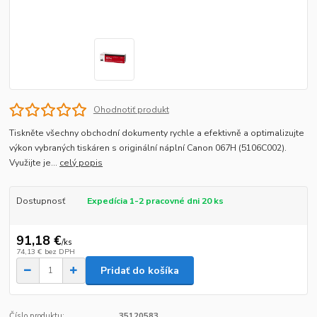
Ohodnotiť produkt
Tiskněte všechny obchodní dokumenty rychle a efektivně a optimalizujte
výkon vybraných tiskáren s originální náplní Canon 067H (5106C002).
Využijte je...
celý popis
Dostupnosť
Expedícia 1-2 pracovné dni 20 ks
91,18 €
/
ks
74,13 €
bez DPH
Pridať do košíka
Číslo produktu:
35120583