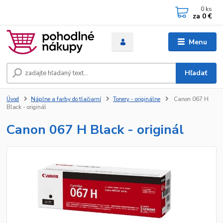
0
ks
za
0 €
Menu
Hľadať
Úvod
Náplne a farby do tlačiarní
Tonery - originálne
Canon 067 H
Black - originál
Canon 067 H Black - originál