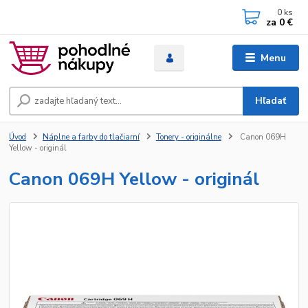
0
ks
za
0 €
Menu
Hľadať
Úvod
Náplne a farby do tlačiarní
Tonery - originálne
Canon 069H
Yellow - originál
Canon 069H Yellow - originál