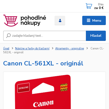
0
ks
za
0 €
Menu
Hľadať
Úvod
Náplne a farby do tlačiarní
Atramenty - originálne
Canon CL-
561XL - originál
Canon CL-561XL - originál