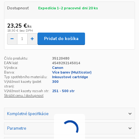
Dostupnosť
Expedícia 1-2 pracovné dni 20 ks
23,25 €
/
ks
18,90 €
bez DPH
Pridať do košíka
Číslo produktu:
35120480
EAN kód:
4549292145014
Výrobca:
Canon
Barva:
Více barev (Multicolor)
Typ spotřebního materiálu:
Inkoustové cartridge
Výtěžnost kazety (počet
300
stran):
Výtěžnost kazety rozsah str:
251 - 500 str
Strážiť cenu / dostupnosť
Kompletné špecifikácie
Parametre