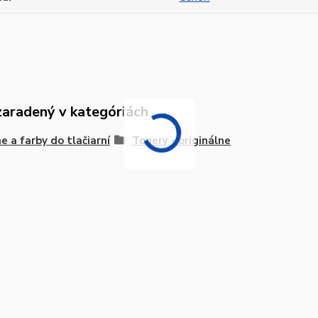
zaradený v kategóriách
e a farby do tlačiarní
Tonery - originálne