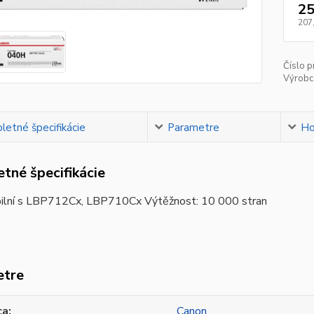
25
207
Číslo p
Výrobc
etné špecifikácie
Parametre
Ho
tné špecifikácie
ilní s LBP712Cx, LBP710Cx Výtěžnost: 10 000 stran
etre
ca
Canon