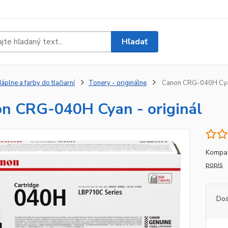
Hľadať
áplne a farby do tlačiarní
Tonery - originálne
Canon CRG-040H Cyan
n CRG-040H Cyan - originál
Kompat
popis
Dos