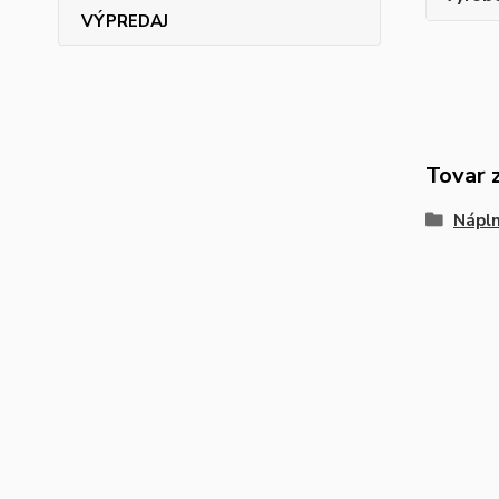
VÝPREDAJ
Tovar 
Nápln