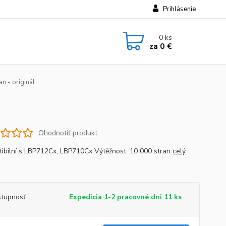
Prihlásenie
0
ks
za
0 €
 - originál
Ohodnotiť produkt
ibilní s LBP712Cx, LBP710Cx Výtěžnost: 10 000 stran
celý
tupnosť
Expedícia 1-2 pracovné dni 11 ks