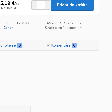
5,19 €
/
ks
Pridať do košíka
,47 €
bez DPH
roduktu:
35120400
EAN kód:
4549292058260
a:
Canon
Strážiť cenu / dostupnosť
dnotenie
0
Komentáre
0