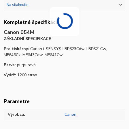
Na stiahnutie
Kompletné špecifikácie
Canon 054M
ZÁKLADNÍ SPECIFIKACE
Pro tiskárny:
Canon i-SENSYS LBP623Cdw, LBP621Cw,
MF645Cx, MF643Cdw, MF641Cw
Barva:
purpurová
Výdrž:
1200 stran
Parametre
Výrobca
Canon