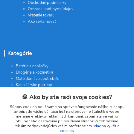
Obchodné podmienky
Ochrana osobných údajov
Vrátenie tovaru
Ako reklamovať
Kategórie
Batérie a nabíjačky
Drogéria a kozmetika
Malé domáce spotrebiče
Kancelárske potreby
🍪 Ako by ste radi svoje cookies?
Kontakt
Súbory cookies používame na správne fungovanie nášho e-shopu
av prípade vášho súhlasu tiež na sledovanie štatistík o webe,
meranie efektivity reklamných kampaní, zapamätanie vášho
INTERGAM s.r.o
obľúbeného nastavenia pri používaní stránok, či zobrazenie
Jelšová 5
reklám zodpovedajúcich vašim preferenciám.
Viac na využitie
cookies
831 01 Bratislava