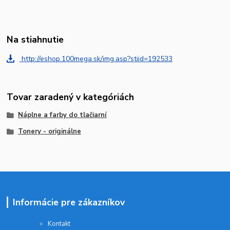
Na stiahnutie
http://eshop.100mega.sk/img.asp?stiid=192533
Tovar zaradený v kategóriách
Náplne a farby do tlačiarní
Tonery - originálne
Informácie pre zákazníkov
Kontakt