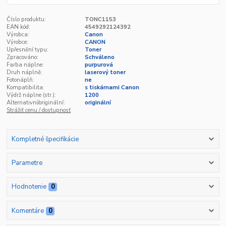
Číslo produktu:
TONC1153
EAN kód:
4549292124392
Výrobca:
Canon
Výrobce:
CANON
Upřesnění typu:
Toner
Zpracováno:
Schváleno
Farba náplne:
purpurová
Druh náplně:
laserový toner
Fotonáplň:
ne
Kompatibilita:
s tiskárnami Canon
Výdrž náplne (str.):
1200
Alternativní/originální:
originální
Strážiť cenu / dostupnosť
Kompletné špecifikácie
Parametre
Hodnotenie
0
Komentáre
0