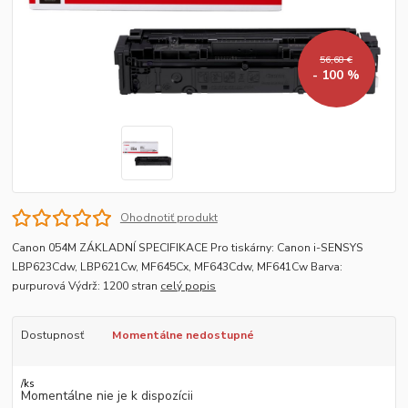
56,68 €
- 100 %
Ohodnotiť produkt
Canon 054M ZÁKLADNÍ SPECIFIKACE Pro tiskárny: Canon i-SENSYS
LBP623Cdw, LBP621Cw, MF645Cx, MF643Cdw, MF641Cw Barva:
purpurová Výdrž: 1200 stran
celý popis
Dostupnosť
Momentálne nedostupné
/
ks
Momentálne nie je k dispozícii