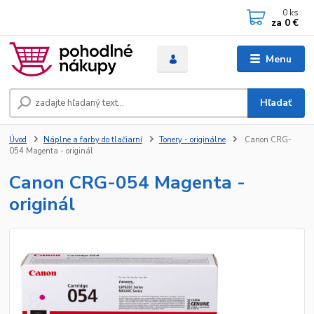
0
ks
za
0 €
Menu
Hľadať
Úvod
Náplne a farby do tlačiarní
Tonery - originálne
Canon CRG-
054 Magenta - originál
Canon CRG-054 Magenta -
originál