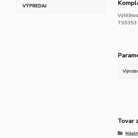
Komple
VÝPREDAJ
Výtěžnos
TS5353
Param
Výrob
Tovar 
Nápln