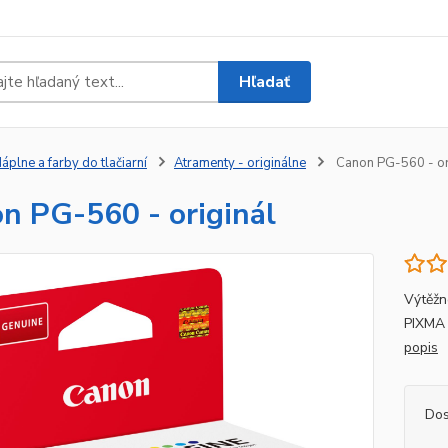
Hľadať
áplne a farby do tlačiarní
Atramenty - originálne
Canon PG-560 - or
n PG-560 - originál
Výtěžn
PIXMA
popis
Dos