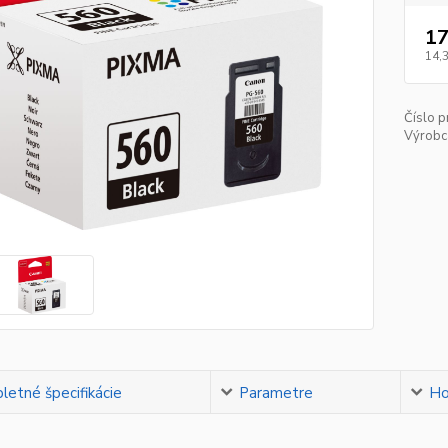
17
14,
Číslo p
Výrobc
etné špecifikácie
Parametre
Ho