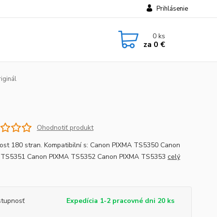
Prihlásenie
0
ks
za
0 €
iginál
Ohodnotiť produkt
ost 180 stran. Kompatibilní s: Canon PIXMA TS5350 Canon
 TS5351 Canon PIXMA TS5352 Canon PIXMA TS5353
celý
tupnosť
Expedícia 1-2 pracovné dni 20 ks