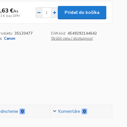
,63 €
/
ks
Pridať do košíka
33 €
bez DPH
roduktu:
35120477
EAN kód:
4549292144642
a:
Canon
Strážiť cenu / dostupnosť
dnotenie
0
Komentáre
0