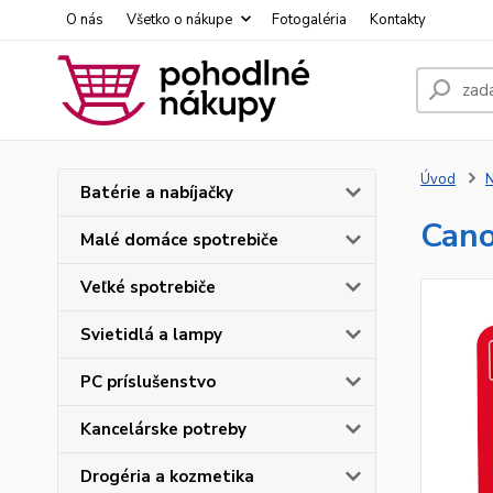
O nás
Všetko o nákupe
Fotogaléria
Kontakty
Úvod
N
Batérie a nabíjačky
Cano
Malé domáce spotrebiče
Veľké spotrebiče
Svietidlá a lampy
PC príslušenstvo
Kancelárske potreby
Drogéria a kozmetika