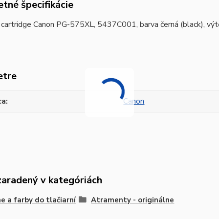
tné špecifikácie
í cartridge Canon PG-575XL, 5437C001, barva černá (black), výt
etre
ca
Canon
zaradený v kategóriách
e a farby do tlačiarní
Atramenty - originálne