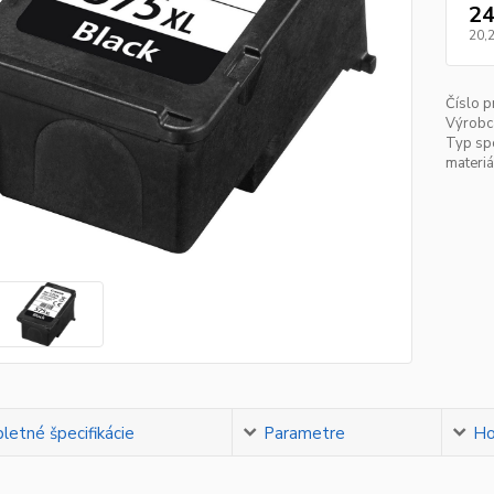
24
20,
Číslo p
Výrobc
Typ sp
materiá
etné špecifikácie
Parametre
Ho