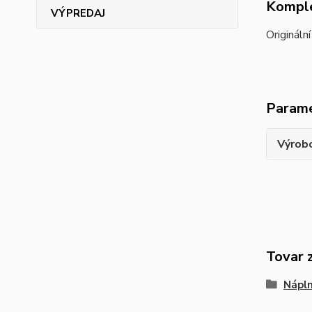
Komple
VÝPREDAJ
Origináln
Param
Výrob
Tovar 
Nápln