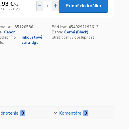
,93 €
/
ks
Pridať do košíka
27 €
bez DPH
roduktu:
35120586
EAN kód:
4549292192612
a:
Canon
Barva:
Černá (Black)
otřebního
Inkoustové
Strážiť cenu / dostupnosť
lu:
cartridge
dnotenie
0
Komentáre
0