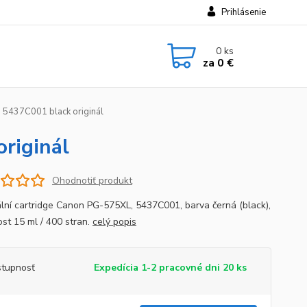
Prihlásenie
0
ks
za
0 €
5437C001 black originál
riginál
Ohodnotiť produkt
ální cartridge Canon PG-575XL, 5437C001, barva černá (black),
ost 15 ml / 400 stran.
celý popis
tupnosť
Expedícia 1-2 pracovné dni 20 ks