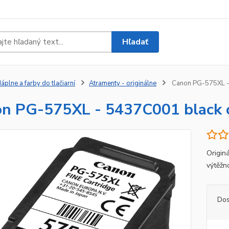
Hľadať
áplne a farby do tlačiarní
Atramenty - originálne
Canon PG-575XL - 
n PG-575XL - 5437C001 black o
Origin
výtěžn
Dos