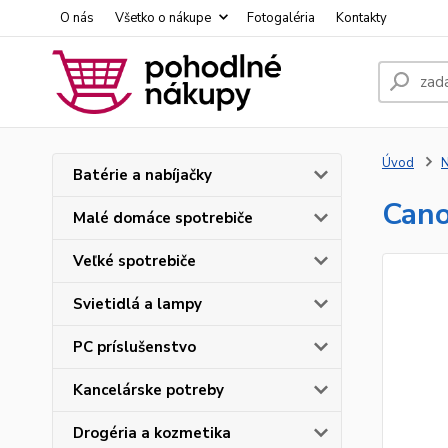
O nás
Všetko o nákupe
Fotogaléria
Kontakty
Úvod
N
Batérie a nabíjačky
Cano
Malé domáce spotrebiče
Veľké spotrebiče
Svietidlá a lampy
PC príslušenstvo
Kancelárske potreby
Drogéria a kozmetika