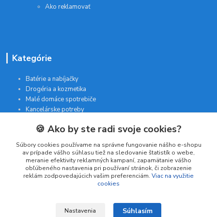
Ako reklamovať
Kategórie
Batérie a nabíjačky
Drogéria a kozmetika
Malé domáce spotrebiče
Kancelárske potreby
🍪 Ako by ste radi svoje cookies?
Kontakt
Súbory cookies používame na správne fungovanie nášho e-shopu
av prípade vášho súhlasu tiež na sledovanie štatistík o webe,
meranie efektivity reklamných kampaní, zapamätanie vášho
INTERGAM s.r.o
obľúbeného nastavenia pri používaní stránok, či zobrazenie
Jelšová 5
reklám zodpovedajúcich vašim preferenciám.
Viac na využitie
cookies
831 01 Bratislava
obchod@pohodlne-nakupy.sk
Súhlasím
Nastavenia