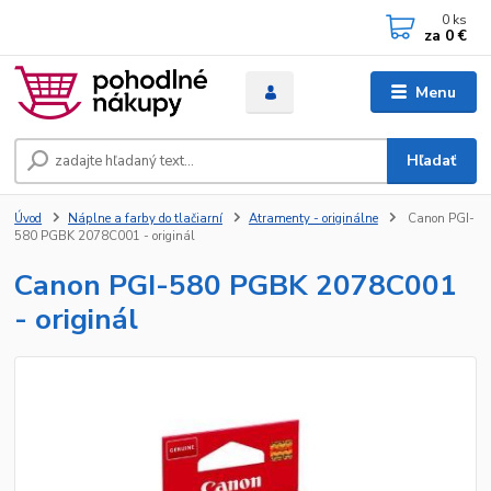
0
ks
za
0 €
Menu
Hľadať
Úvod
Náplne a farby do tlačiarní
Atramenty - originálne
Canon PGI-
580 PGBK 2078C001 - originál
Canon PGI-580 PGBK 2078C001
- originál