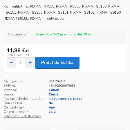
Kompatibilní s: PIXMA TR7550, PIXMA TR8550, PIXMA TS6150, PIXMA
TS6151, PIXMA TS8150, PIXMA TS8151, PIXMA TS8152, PIXMA TS9150,
PIXMA TS9155, PIXMA T...
celý popis
Dostupnosť
Expedícia 1-2 pracovné dni 20 ks
11,88 €
/
ks
9,66 €
bez DPH
Pridať do košíka
Číslo produktu:
35120417
EAN kód:
4549292087062
Výrobca:
Canon
Barva:
Černá
Typ spotřebního materiálu:
Inkoustové cartridge
Barevný tisk:
Ne
Černobílý tisk:
Ano
Objem kazety (ml):
11,2
Strážiť cenu / dostupnosť