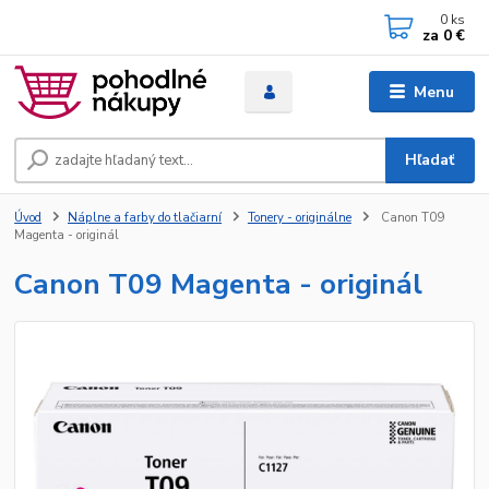
0
ks
za
0 €
Menu
Hľadať
Úvod
Náplne a farby do tlačiarní
Tonery - originálne
Canon T09
Magenta - originál
Canon T09 Magenta - originál