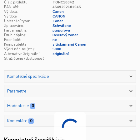
Číslo produktu:
TONC10042
EAN kód:
4549292161045
Výrobca:
Canon
Výrobce:
CANON
Upřesnění typu:
Toner
Zpracováno:
Schváleno
Farba náplne:
purpurová
Druh náplně:
laserový toner
Fotonáplň:
ne
Kompatibilita:
s tiskárnami Canon
Výdrž náplne (str.):
5900
Alternativní/originální:
originální
Strážiť cenu / dostupnosť
Kompletné špecifikácie
Parametre
Hodnotenie
0
Komentáre
0
Kompletné špecifikácie