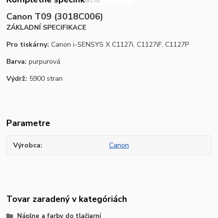
Canon T09 (3018C006)
ZÁKLADNÍ SPECIFIKACE
Pro tiskárny:
Canon i-SENSYS X C1127i, C1127iF, C1127P
Barva:
purpurová
Výdrž:
5900 stran
Parametre
Výrobca
Canon
Tovar zaradený v kategóriách
Náplne a farby do tlačiarní