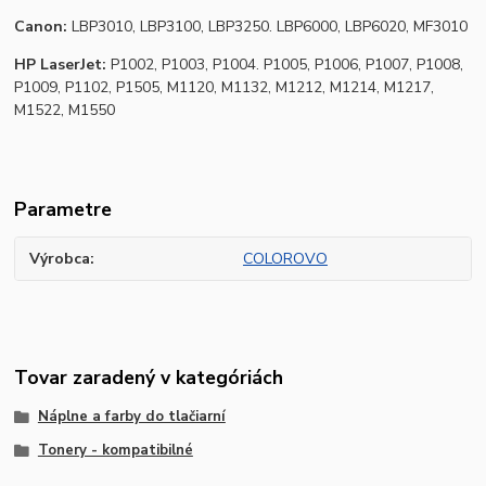
Canon:
LBP3010, LBP3100, LBP3250. LBP6000, LBP6020, MF3010
HP LaserJet:
P1002, P1003, P1004. P1005, P1006, P1007, P1008,
P1009, P1102, P1505, M1120, M1132, M1212, M1214, M1217,
M1522, M1550
Parametre
Výrobca
COLOROVO
Tovar zaradený v kategóriách
Náplne a farby do tlačiarní
Tonery - kompatibilné