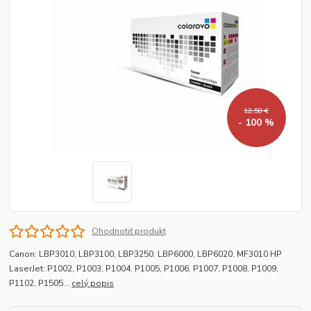
12,50 €
- 100 %
Ohodnotiť produkt
Canon: LBP3010, LBP3100, LBP3250. LBP6000, LBP6020, MF3010 HP
LaserJet: P1002, P1003, P1004. P1005, P1006, P1007, P1008, P1009,
P1102, P1505...
celý popis