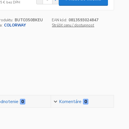
55 €
bez DPH
roduktu:
BUTO350BKEU
EAN kód:
0813593024847
a:
COLORWAY
Strážiť cenu / dostupnosť
dnotenie
0
Komentáre
0