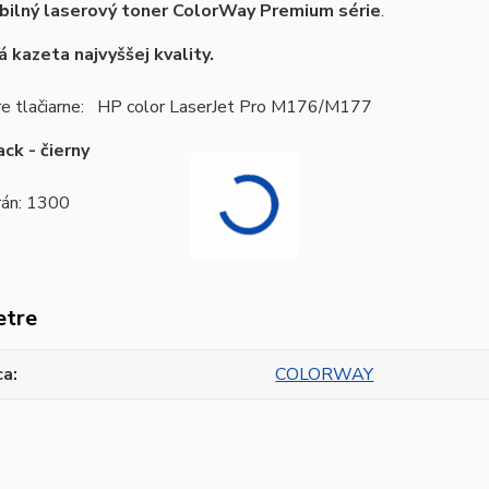
bilný laserový toner ColorWay Premium série
.
 kazeta najvyššej kvality.
re tlačiarne: HP color LaserJet Pro M176/M177
ck - čierny
rán: 1300
etre
ca
COLORWAY