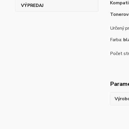
Kompati
VÝPREDAJ
Tonerová
Určený p
Farba:
bla
Počet st
Param
Výrob