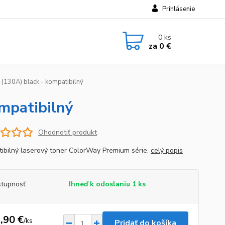
Prihlásenie
0
ks
za
0 €
130A) black - kompatibilný
mpatibilný
Ohodnotiť produkt
ibilný laserový toner ColorWay Premium série.
celý popis
tupnosť
Ihneď k odoslaniu 1 ks
,90 €
/
ks
Pridať do košíka