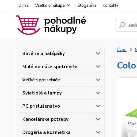
O nás
Všetko o nákupe
Fotogaléria
Kontakty
Úvod
N
Batérie a nabíjačky
Colo
Malé domáce spotrebiče
Veľké spotrebiče
Svietidlá a lampy
PC príslušenstvo
Kancelárske potreby
Drogéria a kozmetika