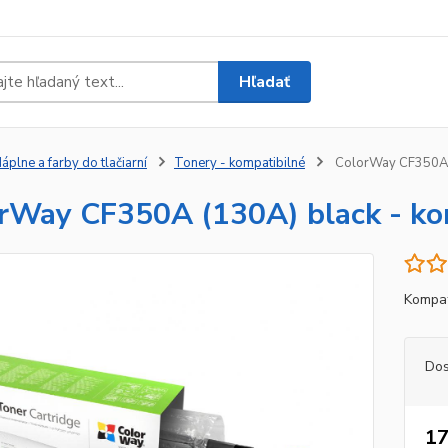
Hľadať
áplne a farby do tlačiarní
Tonery - kompatibilné
ColorWay CF350A (
rWay CF350A (130A) black - ko
Kompat
Dos
17