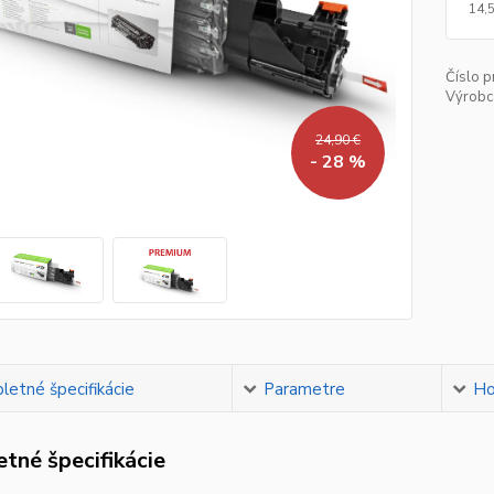
14,
Číslo p
Výrobc
24,90 €
- 28 %
etné špecifikácie
Parametre
Ho
tné špecifikácie