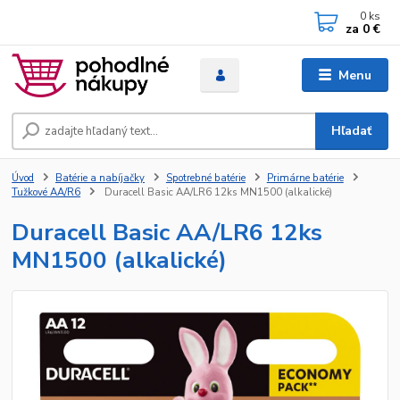
0
ks
za
0 €
Menu
Hľadať
Úvod
Batérie a nabíjačky
Spotrebné batérie
Primárne batérie
Tužkové AA/R6
Duracell Basic AA/LR6 12ks MN1500 (alkalické)
Duracell Basic AA/LR6 12ks
MN1500 (alkalické)