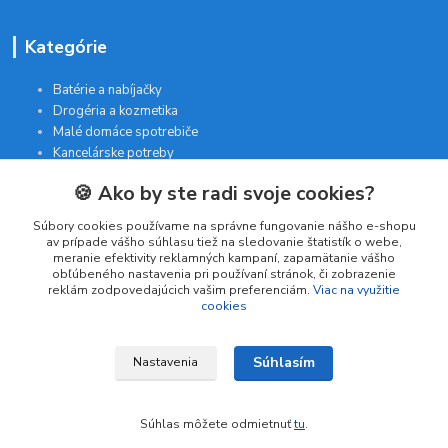
Kategórie
Batérie a nabíjačky
Drogéria a kozmetika
Malé domáce spotrebiče
Kancelárske potreby
🍪 Ako by ste radi svoje cookies?
Kontakt
Súbory cookies používame na správne fungovanie nášho e-shopu
av prípade vášho súhlasu tiež na sledovanie štatistík o webe,
meranie efektivity reklamných kampaní, zapamätanie vášho
INTERGAM s.r.o
obľúbeného nastavenia pri používaní stránok, či zobrazenie
Jelšová 5
reklám zodpovedajúcich vašim preferenciám.
Viac na využitie
cookies
831 01 Bratislava
obchod@pohodlne-nakupy.sk
Súhlasím
Nastavenia
Súhlas môžete odmietnuť
tu
.
Vytvorené na
Eshop-rychlo.sk