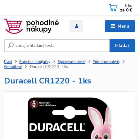
0
ks
za
0 €
Menu
Hľadať
Úvod
Batérie a nabíjačky
Spotrebné batérie
Primárne batérie
Gombíkové
Duracell CR1220 - 1ks
Duracell CR1220 - 1ks