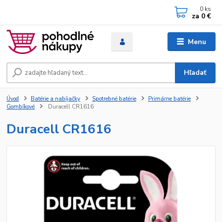
0
ks
za
0 €
Menu
Hľadať
Úvod
Batérie a nabíjačky
Spotrebné batérie
Primárne batérie
Gombíkové
Duracell CR1616
Duracell CR1616