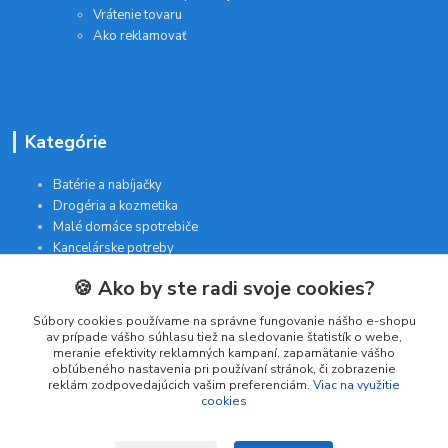
Vrátenie tovaru
Ako reklamovať
Kategórie
Batérie a nabíjačky
Drogéria a kozmetika
Malé domáce spotrebiče
Kancelárske potreby
🍪 Ako by ste radi svoje cookies?
Kontakt
Súbory cookies používame na správne fungovanie nášho e-shopu
av prípade vášho súhlasu tiež na sledovanie štatistík o webe,
meranie efektivity reklamných kampaní, zapamätanie vášho
INTERGAM s.r.o
obľúbeného nastavenia pri používaní stránok, či zobrazenie
Jelšová 5
reklám zodpovedajúcich vašim preferenciám.
Viac na využitie
cookies
831 01 Bratislava
obchod@pohodlne-nakupy.sk