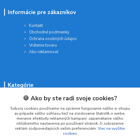
Informácie pre zákazníkov
Kontakt
Obchodné podmienky
Ochrana osobných údajov
Vrátenie tovaru
Ako reklamovať
Kategórie
🍪 Ako by ste radi svoje cookies?
Batérie a nabíjačky
Drogéria a kozmetika
Súbory cookies používame na správne fungovanie nášho e-shopu
Malé domáce spotrebiče
av prípade vášho súhlasu tiež na sledovanie štatistík o webe,
Kancelárske potreby
meranie efektivity reklamných kampaní, zapamätanie vášho
obľúbeného nastavenia pri používaní stránok, či zobrazenie
reklám zodpovedajúcich vašim preferenciám.
Viac na využitie
cookies