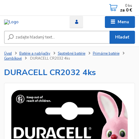
0
ks
za
0 €
Menu
Hľadať
Úvod
Batérie a nabíjačky
Spotrebné batérie
Primárne batérie
Gombíkové
DURACELL CR2032 4ks
DURACELL CR2032 4ks