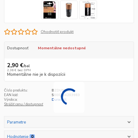
Ohodnotiť produkt
Dostupnosť
Momentálne nedostupné
2,90 €
/
bal
2,36 €
bez DPH
Momentálne nie je k dispozícii
Číslo produktu:
BZDU8932
EAN kód:
5000394203983
Výrobca:
Duracell
Strážiť cenu / dostupnosť
Parametre
Hodnotenie
0