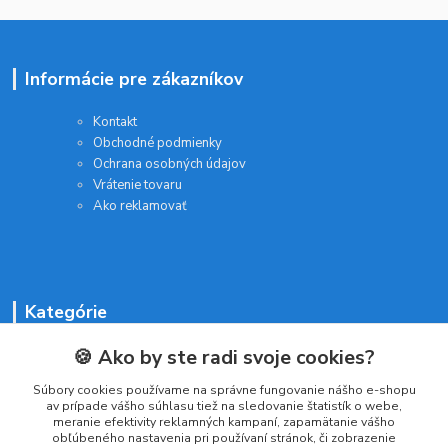
Informácie pre zákazníkov
Kontakt
Obchodné podmienky
Ochrana osobných údajov
Vrátenie tovaru
Ako reklamovať
Kategórie
🍪 Ako by ste radi svoje cookies?
Batérie a nabíjačky
Drogéria a kozmetika
Súbory cookies používame na správne fungovanie nášho e-shopu
Malé domáce spotrebiče
av prípade vášho súhlasu tiež na sledovanie štatistík o webe,
Kancelárske potreby
meranie efektivity reklamných kampaní, zapamätanie vášho
obľúbeného nastavenia pri používaní stránok, či zobrazenie