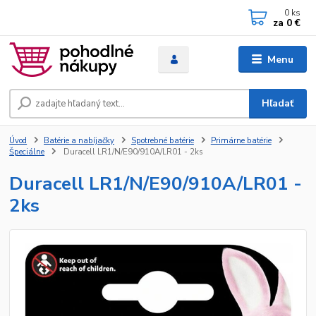
0
ks
za
0 €
Menu
Hľadať
Úvod
Batérie a nabíjačky
Spotrebné batérie
Primárne batérie
Špeciálne
Duracell LR1/N/E90/910A/LR01 - 2ks
Duracell LR1/N/E90/910A/LR01 -
2ks