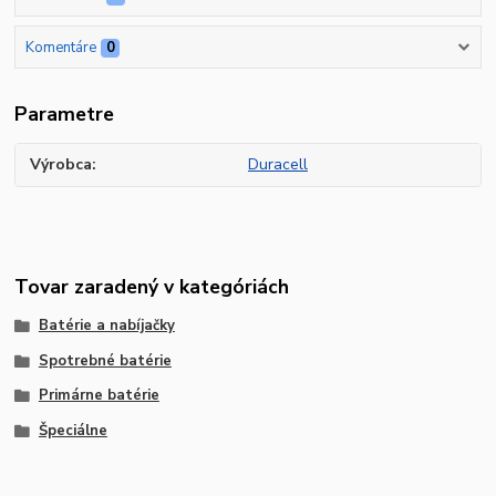
Komentáre
0
Parametre
Výrobca
Duracell
Tovar zaradený v kategóriách
Batérie a nabíjačky
Spotrebné batérie
Primárne batérie
Špeciálne