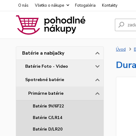
O nás
Všetko o nákupe
Fotogaléria
Kontakty
Úvod
B
Batérie a nabíjačky
Dura
Batérie Foto - Video
Spotrebné batérie
Primárne batérie
Batérie 9V/6F22
Batérie C/LR14
Batérie D/LR20