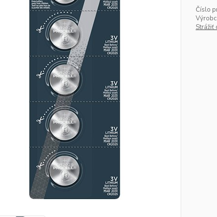
Číslo p
Výrobc
Strážiť