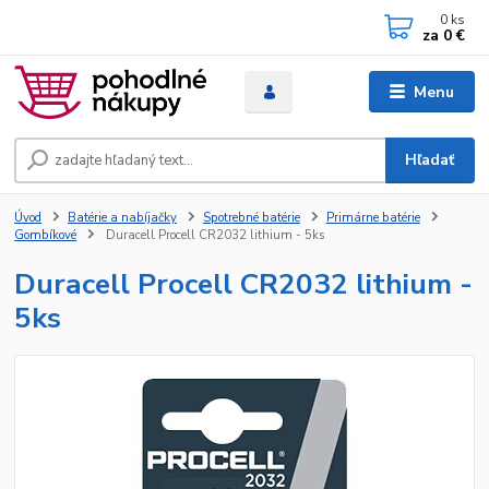
0
ks
za
0 €
Menu
Hľadať
Úvod
Batérie a nabíjačky
Spotrebné batérie
Primárne batérie
Gombíkové
Duracell Procell CR2032 lithium - 5ks
Duracell Procell CR2032 lithium -
5ks