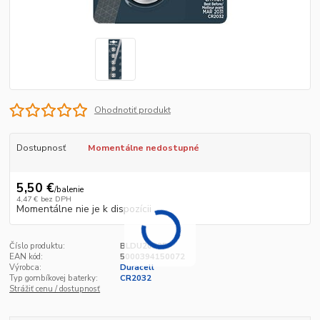
Ohodnotiť produkt
Dostupnosť
Momentálne nedostupné
5,50 €
/
balenie
4,47 €
bez DPH
Momentálne nie je k dispozícii
Číslo produktu:
BLDU20325P
EAN kód:
5000394150072
Výrobca:
Duracell
Typ gombíkovej baterky:
CR2032
Strážiť cenu / dostupnosť