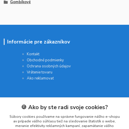
Gombíkové
Informácie pre zákazníkov
Kontakt
Obchodné podmienky
Ochrana osobných údajov
Vrátenie tovaru
Ako reklamovať
🍪 Ako by ste radi svoje cookies?
Kategórie
Súbory cookies používame na správne fungovanie nášho e-shopu
Batérie a nabíjačky
av prípade vášho súhlasu tiež na sledovanie štatistík o webe,
meranie efektivity reklamných kampaní, zapamätanie vášho
Drogéria a kozmetika