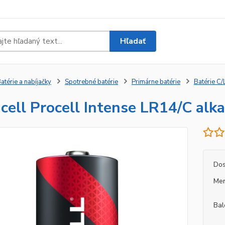
Hľadať
atérie a nabíjačky
Spotrebné batérie
Primárne batérie
Batérie C
cell Procell Intense LR14/C alka
Dos
Mer
Bal