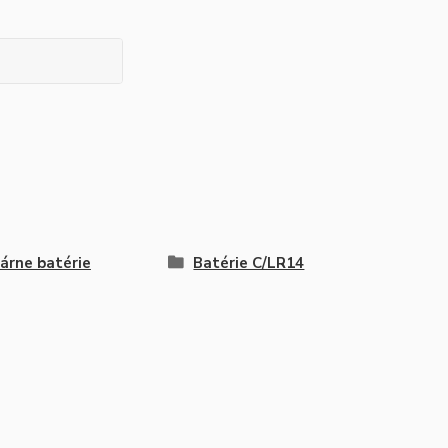
árne batérie
Batérie C/LR14