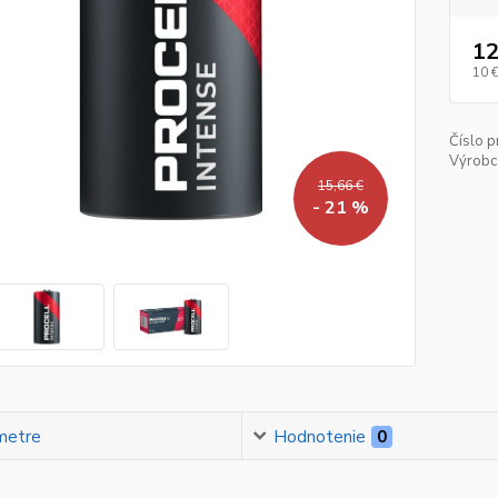
12
10 
Číslo p
Výrobc
15,66 €
- 21 %
metre
Hodnotenie
0