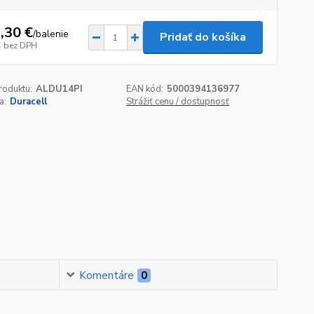
,30 €
/
balenie
Pridať do košíka
€
bez DPH
roduktu:
ALDU14PI
EAN kód:
5000394136977
a:
Duracell
Strážiť cenu / dostupnosť
Komentáre
0