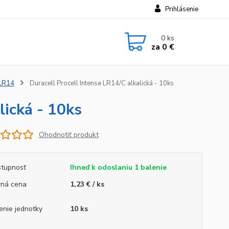
Prihlásenie
0
ks
za
0 €
/LR14
Duracell Procell Intense LR14/C alkalická - 10ks
lická - 10ks
Ohodnotiť produkt
tupnosť
Ihneď k odoslaniu 1 balenie
ná cena
1,23 € / ks
enie jednotky
10 ks