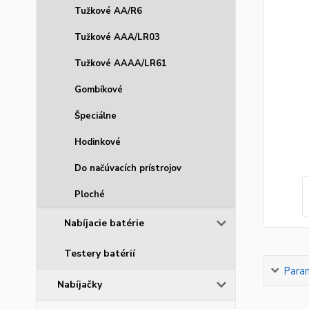
Tužkové AA/R6
Tužkové AAA/LR03
Tužkové AAAA/LR61
Gombíkové
Špeciálne
Hodinkové
Do načúvacích prístrojov
Ploché
Nabíjacie batérie
Testery batérií
Para
Nabíjačky