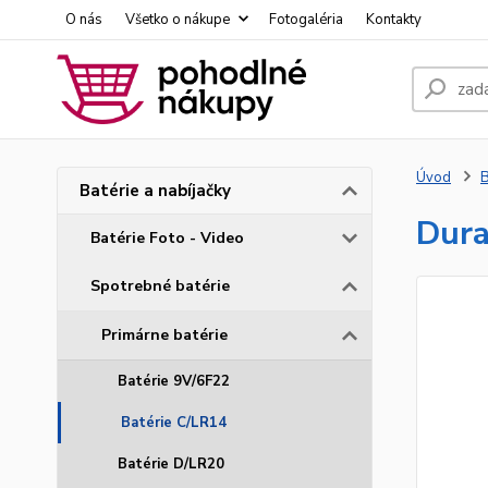
O nás
Všetko o nákupe
Fotogaléria
Kontakty
Úvod
B
Batérie a nabíjačky
Dura
Batérie Foto - Video
Spotrebné batérie
Primárne batérie
Batérie 9V/6F22
Batérie C/LR14
Batérie D/LR20