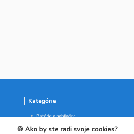
Kategórie
Batérie a nabíjačky
Drogéria a kozmetika
🍪 Ako by ste radi svoje cookies?
Malé domáce spotrebiče