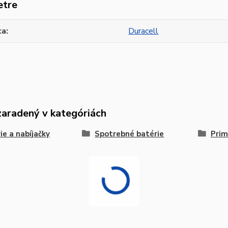
etre
ca
Duracell
zaradený v kategóriách
ie a nabíjačky
Spotrebné batérie
Prim