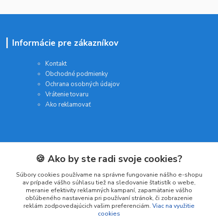
Informácie pre zákazníkov
Kontakt
Obchodné podmienky
Ochrana osobných údajov
Vrátenie tovaru
Ako reklamovať
Kategórie
🍪 Ako by ste radi svoje cookies?
Súbory cookies používame na správne fungovanie nášho e-shopu
Batérie a nabíjačky
av prípade vášho súhlasu tiež na sledovanie štatistík o webe,
Drogéria a kozmetika
meranie efektivity reklamných kampaní, zapamätanie vášho
Malé domáce spotrebiče
obľúbeného nastavenia pri používaní stránok, či zobrazenie
reklám zodpovedajúcich vašim preferenciám.
Viac na využitie
Kancelárske potreby
cookies