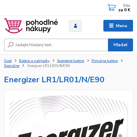
0
ks
za
0 €
Menu
Hľadať
Úvod
Batérie a nabíjačky
Spotrebné batérie
Primárne batérie
Špeciálne
Energizer LR1/LR01/N/E90
Energizer LR1/LR01/N/E90