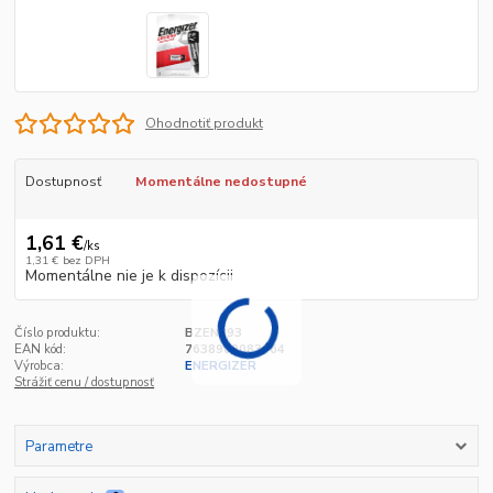
Ohodnotiť produkt
Dostupnosť
Momentálne nedostupné
1,61 €
/
ks
1,31 €
bez DPH
Momentálne nie je k dispozícii
Číslo produktu:
BZEN893
EAN kód:
7638900083064
Výrobca:
ENERGIZER
Strážiť cenu / dostupnosť
Parametre