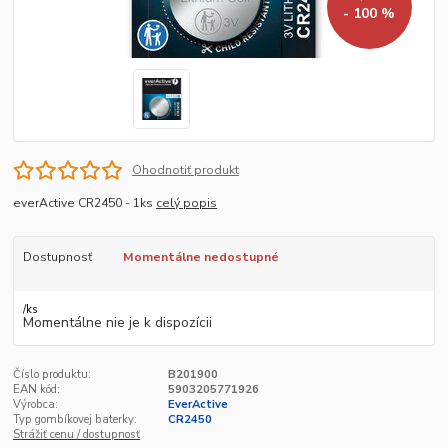
- 100 %
Ohodnotiť produkt
everActive CR2450 - 1ks
celý popis
Dostupnosť
Momentálne nedostupné
/
ks
Momentálne nie je k dispozícii
Číslo produktu:
B201900
EAN kód:
5903205771926
Výrobca:
EverActive
Typ gombíkovej baterky:
CR2450
Strážiť cenu / dostupnosť