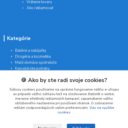
Vrátenie tovaru
Ako reklamovať
Kategórie
Batérie a nabíjačky
Drogéria a kozmetika
Malé domáce spotrebiče
Kancelárske potreby
🍪 Ako by ste radi svoje cookies?
Kontakt
Súbory cookies používame na správne fungovanie nášho e-shopu
av prípade vášho súhlasu tiež na sledovanie štatistík o webe,
meranie efektivity reklamných kampaní, zapamätanie vášho
INTERGAM s.r.o
obľúbeného nastavenia pri používaní stránok, či zobrazenie
Jelšová 5
reklám zodpovedajúcich vašim preferenciám.
Viac na využitie
cookies
831 01 Bratislava
obchod@pohodlne-nakupy.sk