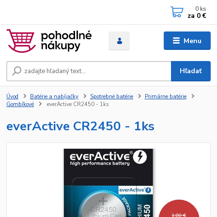
0
ks
za
0 €
Menu
Hľadať
Úvod
Batérie a nabíjačky
Spotrebné batérie
Primárne batérie
Gombíkové
everActive CR2450 - 1ks
everActive CR2450 - 1ks
1,80 €