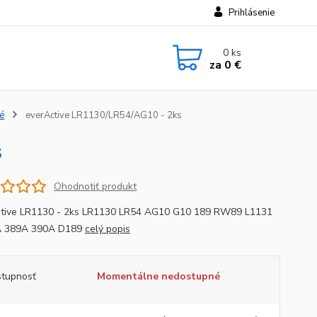
Prihlásenie
0
ks
za
0 €
é
everActive LR1130/LR54/AG10 - 2ks
s
Ohodnotiť produkt
tive LR1130 - 2ks LR1130 LR54 AG10 G10 189 RW89 L1131
 389A 390A D189
celý popis
tupnosť
Momentálne nedostupné