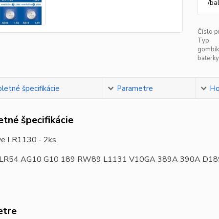
/
ba
Číslo p
Typ
gombík
baterky
etné špecifikácie
Parametre
Ho
tné špecifikácie
ve LR1130 - 2ks
LR54 AG10 G10 189 RW89 L1131 V10GA 389A 390A D18
etre