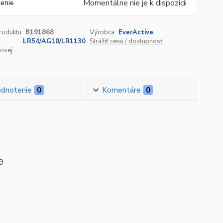
Momentálne nie je k dispozícii
lenie
roduktu:
B191868
Výrobca:
EverActive
LR54/AG10/LR1130
Strážiť cenu / dostupnosť
ovej
:
dnotenie
0
Komentáre
0
9