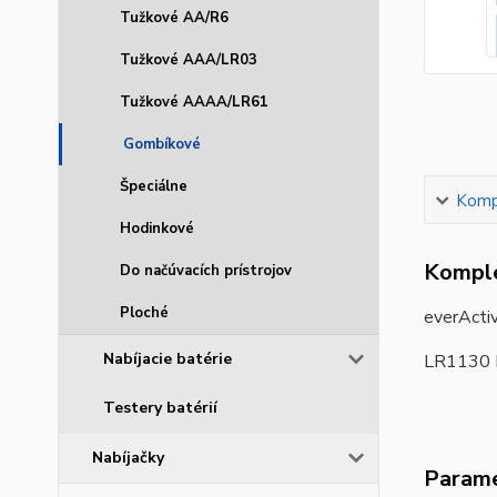
Tužkové AA/R6
Tužkové AAA/LR03
Tužkové AAAA/LR61
Gombíkové
Špeciálne
Kompl
Hodinkové
Komple
Do načúvacích prístrojov
Ploché
everActi
Nabíjacie batérie
LR1130 
Testery batérií
Nabíjačky
Param