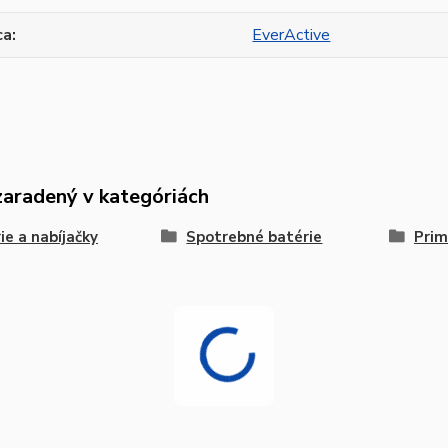
ca
EverActive
zaradený v kategóriách
ie a nabíjačky
Spotrebné batérie
Prim