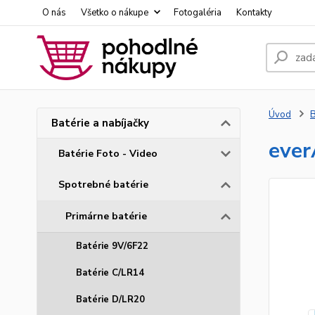
O nás
Všetko o nákupe
Fotogaléria
Kontakty
Úvod
B
Batérie a nabíjačky
ever
Batérie Foto - Video
Spotrebné batérie
Primárne batérie
Batérie 9V/6F22
Batérie C/LR14
Batérie D/LR20