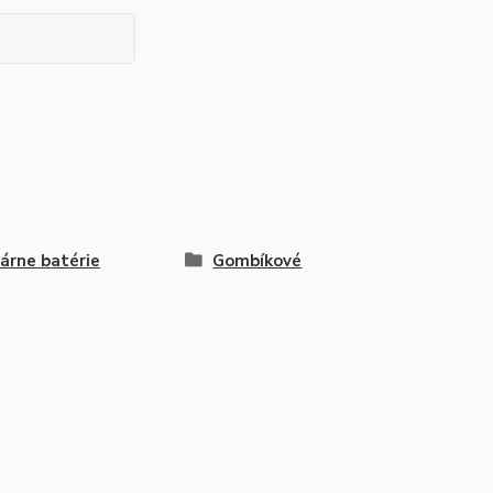
árne batérie
Gombíkové