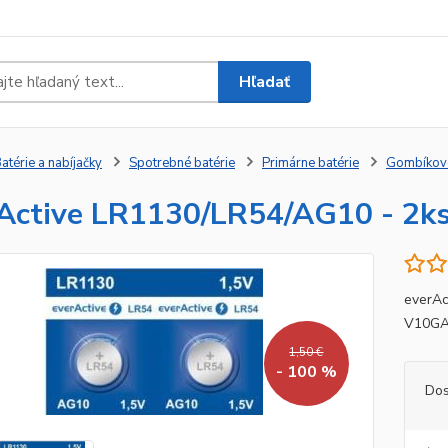
Hľadať
atérie a nabíjačky
Spotrebné batérie
Primárne batérie
Gombíkov
Active LR1130/LR54/AG10 - 2k
everAc
V10GA
1,50 €
- 100 %
Dos