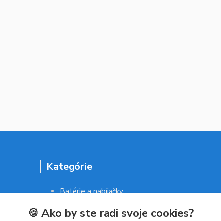
Kategórie
Batérie a nabíjačky
Drogéria a kozmetika
🍪 Ako by ste radi svoje cookies?
Malé domáce spotrebiče