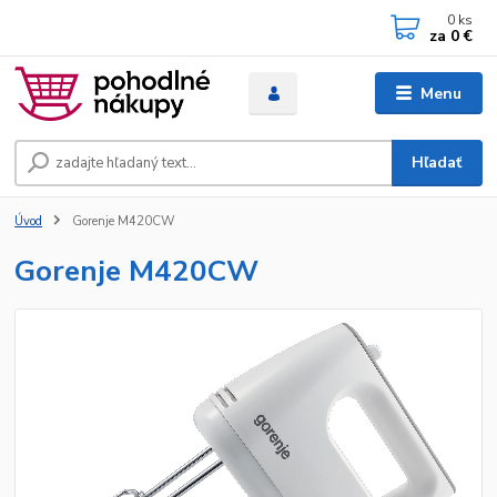
0
ks
za
0 €
Menu
Hľadať
Úvod
Gorenje M420CW
Gorenje M420CW