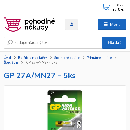
0
ks
za
0 €
Menu
Hľadať
Úvod
Batérie a nabíjačky
Spotrebné batérie
Primárne batérie
Špeciálne
GP 27A/MN27 - 5ks
GP 27A/MN27 - 5ks