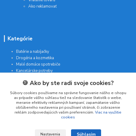
Vrátenie tovaru
Ako reklamovať
Kategórie
Batérie a nabíjačky
Drogéria a kozmetika
Malé domáce spotrebiče
Kancelárske potreby
🍪 Ako by ste radi svoje cookies?
Kontakt
Súbory cookies používame na správne fungovanie nášho e-shopu
av prípade vášho súhlasu tiež na sledovanie štatistík o webe,
meranie efektivity reklamných kampaní, zapamätanie vášho
INTERGAM s.r.o
obľúbeného nastavenia pri používaní stránok, či zobrazenie
Jelšová 5
reklám zodpovedajúcich vašim preferenciám.
Viac na využitie
cookies
831 01 Bratislava
obchod@pohodlne-nakupy.sk
Súhlasím
Nastavenia