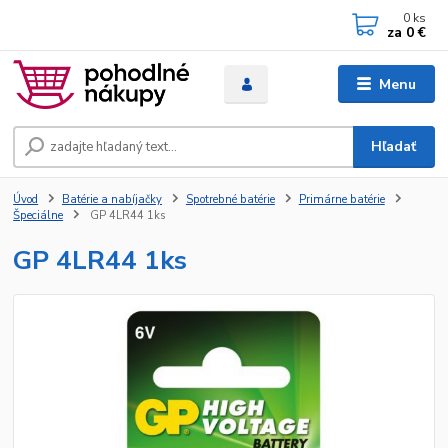
0
ks
za
0 €
Menu
Hľadať
Úvod
Batérie a nabíjačky
Spotrebné batérie
Primárne batérie
Špeciálne
GP 4LR44 1ks
GP 4LR44 1ks