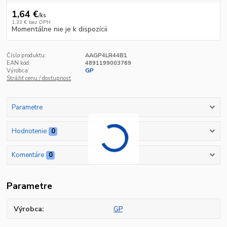
1,64 €
/
ks
1,33 €
bez DPH
Momentálne nie je k dispozícii
Číslo produktu:
AAGP4LR44B1
EAN kód:
4891199003769
Výrobca:
GP
Strážiť cenu / dostupnosť
Parametre
Hodnotenie
0
Komentáre
0
Parametre
Výrobca
GP