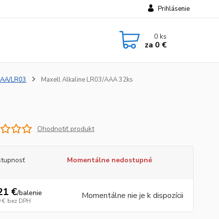
Prihlásenie
0
ks
za
0 €
AAA/LR03
Maxell Alkaline LR03/AAA 32ks
Ohodnotiť produkt
tupnosť
Momentálne nedostupné
21 €
/
balenie
Momentálne nie je k dispozícii
 €
bez DPH