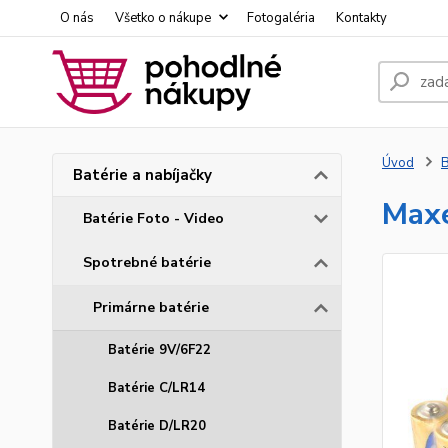
O nás
Všetko o nákupe
Fotogaléria
Kontakty
Úvod
B
Batérie a nabíjačky
Maxe
Batérie Foto - Video
Spotrebné batérie
Primárne batérie
Batérie 9V/6F22
Batérie C/LR14
Batérie D/LR20