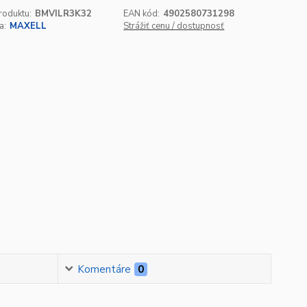
roduktu:
BMVILR3K32
EAN kód:
4902580731298
a:
MAXELL
Strážiť cenu / dostupnosť
Komentáre
0