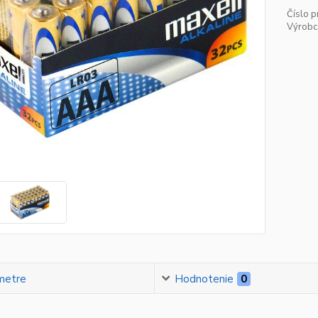
Číslo p
Výrobc
metre
Hodnotenie
0