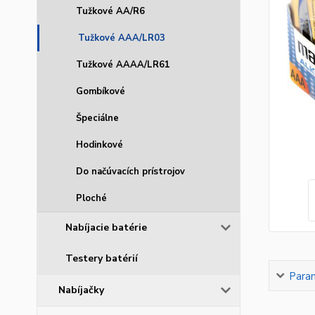
Tužkové AA/R6
Tužkové AAA/LR03
Tužkové AAAA/LR61
Gombíkové
Špeciálne
Hodinkové
Do načúvacích prístrojov
Ploché
Nabíjacie batérie
Testery batérií
Para
Nabíjačky