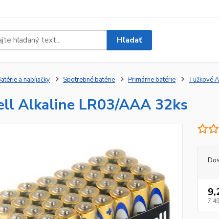
Hľadať
atérie a nabíjačky
Spotrebné batérie
Primárne batérie
Tužkové 
ll Alkaline LR03/AAA 32ks
Dos
9,
7,49