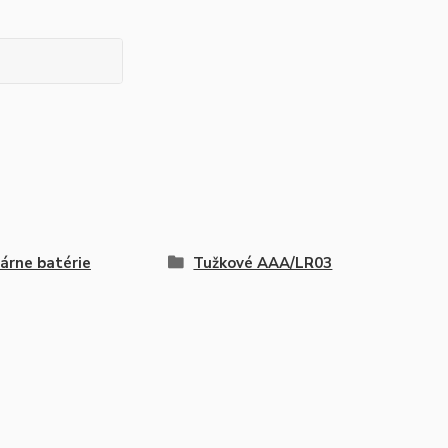
árne batérie
Tužkové AAA/LR03