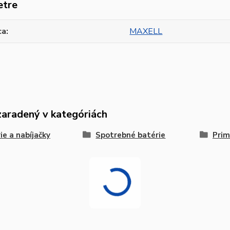
etre
ca
MAXELL
zaradený v kategóriách
ie a nabíjačky
Spotrebné batérie
Prim