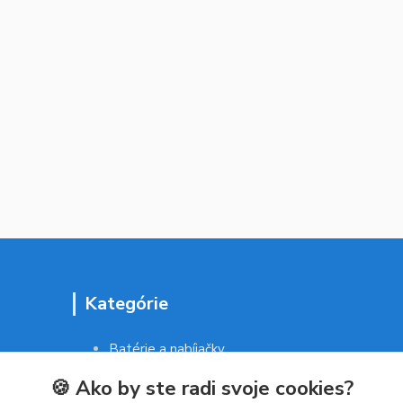
Kategórie
Batérie a nabíjačky
Drogéria a kozmetika
🍪 Ako by ste radi svoje cookies?
Malé domáce spotrebiče