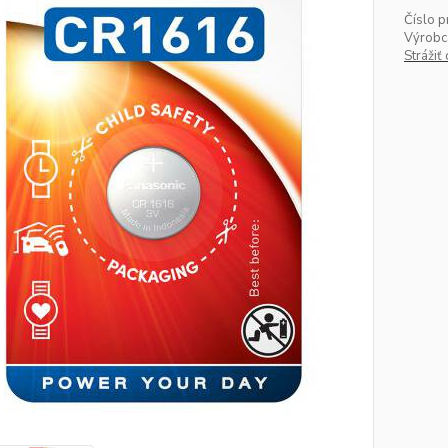
Číslo p
Výrobc
Strážiť