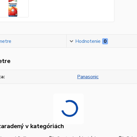
metre
Hodnotenie
0
etre
ca
Panasonic
zaradený v kategóriách