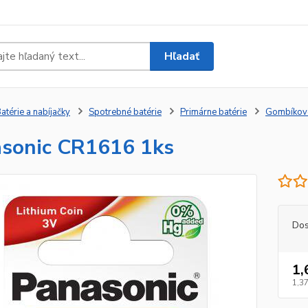
Hľadať
atérie a nabíjačky
Spotrebné batérie
Primárne batérie
Gombíkov
sonic CR1616 1ks
Dos
1,
1,37