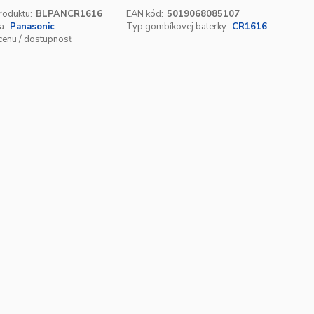
roduktu:
BLPANCR1616
EAN kód:
5019068085107
a:
Panasonic
Typ gombíkovej baterky:
CR1616
 cenu / dostupnosť