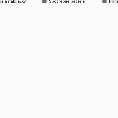
ie a nabíjačky
Spotrebné batérie
Prim