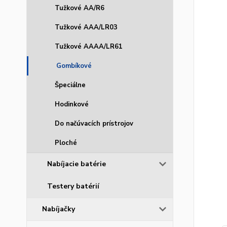
Tužkové AA/R6
Tužkové AAA/LR03
Tužkové AAAA/LR61
Gombíkové
Špeciálne
Hodinkové
Do načúvacích prístrojov
Ploché
Nabíjacie batérie
Testery batérií
Nabíjačky