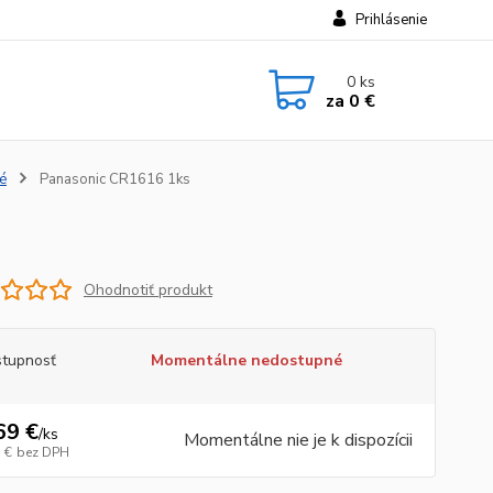
Prihlásenie
0
ks
za
0 €
é
Panasonic CR1616 1ks
Ohodnotiť produkt
tupnosť
Momentálne nedostupné
69 €
/
ks
Momentálne nie je k dispozícii
 €
bez DPH