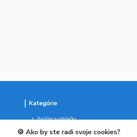
Kategórie
Batérie a nabíjačky
Drogéria a kozmetika
🍪 Ako by ste radi svoje cookies?
Malé domáce spotrebiče