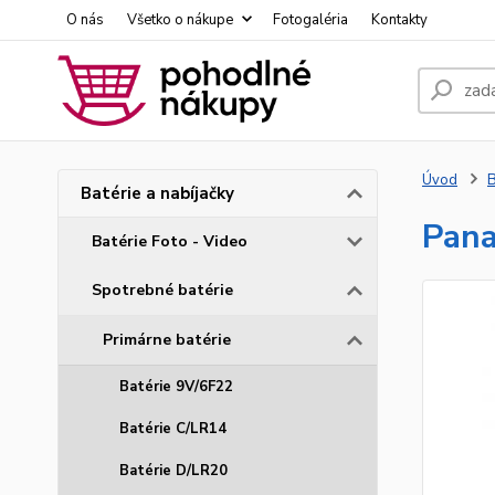
O nás
Všetko o nákupe
Fotogaléria
Kontakty
Úvod
B
Batérie a nabíjačky
Pana
Batérie Foto - Video
Spotrebné batérie
Primárne batérie
Batérie 9V/6F22
Batérie C/LR14
Batérie D/LR20