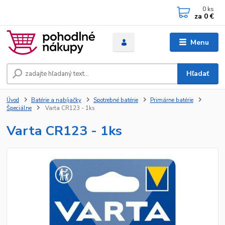
0
ks
za
0 €
Menu
Hľadať
Úvod
Batérie a nabíjačky
Spotrebné batérie
Primárne batérie
Špeciálne
Varta CR123 - 1ks
Varta CR123 - 1ks