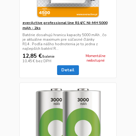
everActive professional line R14/C Ni-MH 5000
mAh - 2ks
Batérie dosahujú hranicu kapacity 5000 mAh , čo
je aktuálne maximum pre súčasné články
R14 . Podľa nášho hodnotenia je to jedna z
najlepších batérií R...
12,85 €
Momentálne
/
balenie
nedostupné
10,45 €
bez DPH
Detail