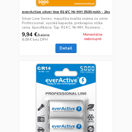
everActive silver line R14/C Ni-MH 3500 mAh - 2ks
Silver Line Series -najvyššia kvalita známa zo série
Professional, vysoká kapacita, prekvapivo nízka
cena. špecifikácia: Typ: R14 C, Ni-MH, Rozmery: ...
9,94 €
Momentálne
/
balenie
nedostupné
8,08 €
bez DPH
Detail