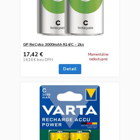
GP ReCyko 3000mAh R14/C - 2ks
17,42 €
Momentálne
nedostupné
14,16 €
bez DPH
Detail