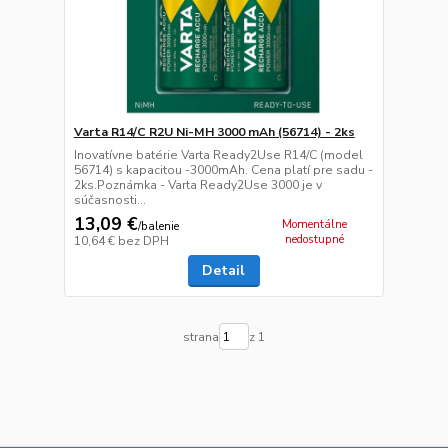
Varta R14/C R2U Ni-MH 3000 mAh (56714) - 2ks
Inovatívne batérie Varta Ready2Use R14/C (model
56714) s kapacitou -3000mAh. Cena platí pre sadu -
2ks.Poznámka - Varta Ready2Use 3000 je v
súčasnosti...
13,09 €
Momentálne
/
balenie
nedostupné
10,64 €
bez DPH
Detail
strana
z 1