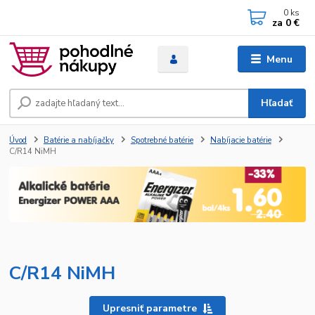
0
ks
za
0 €
Menu
Hľadať
Úvod
Batérie a nabíjačky
Spotrebné batérie
Nabíjacie batérie
C/R14 NiMH
C/R14 NiMH
Upresniť parametre