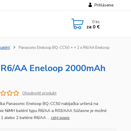
Prihlásenie
0
ks
za
0 €
batérií
Panasonic Eneloop BQ-CC50 + + 2 x R6/AA Eneloop
x R6/AA Eneloop 2000mAh
Ohodnotiť produkt
čka Panasonic Eneloop BQ-CC50 nabíjačka určená na
nie NiMH batérií typu R6/AA a R03/AAA Súčasne je možné
 1 alebo 2 batérie R6/AA ...
celý popis