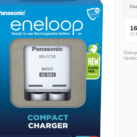
Dos
16
13,
Číslo p
Výrobc