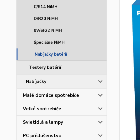
C/R14 NiMH
D/R20 NiMH
9V/6F22 NiMH
Špeciálne NiMH
Nabíjačky batérií
Testery batérií
Nabíjačky
Malé domáce spotrebiče
Veľké spotrebiče
Svietidlá a lampy
PC príslušenstvo