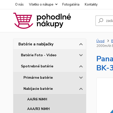
O nás
Všetko o nákupe
Fotogaléria
Kontakty
Úvod
B
Batérie a nabíjačky
2000mAh 
Batérie Foto - Video
Pana
BK-
Spotrebné batérie
Primárne batérie
Nabíjacie batérie
AA/R6 NiMH
AAA/R3 NiMH