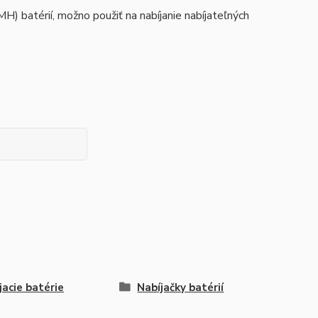
MH) batérií, možno použiť na nabíjanie nabíjateľných
jacie batérie
Nabíjačky batérií