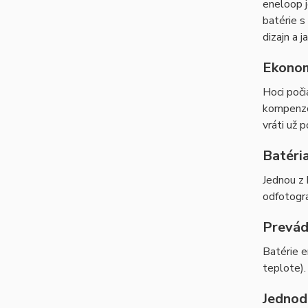
eneloop j
batérie s
dizajn a 
Ekonom
Hoci poči
kompenzov
vráti už 
Batéri
Jednou z 
odfotogra
Prevádz
Batérie e
teplote).
Jednod