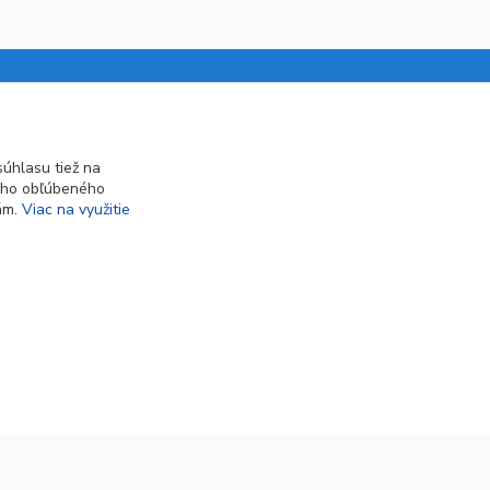
Kontakt
úhlasu tiež na
INTERGAM s.r.o
ášho obľúbeného
iám.
Viac na využitie
Jelšová 5
831 01 Bratislava
obchod@pohodlne-nakupy.sk
Vytvorené na
Eshop-rychlo.sk