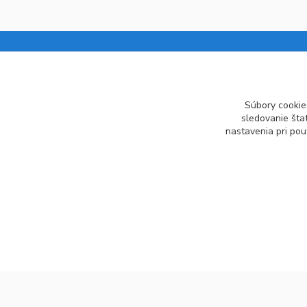
Informácie pre zákazníkov
Súbory cookie
Kontakt
sledovanie šta
nastavenia pri pou
Obchodné podmienky
Ochrana osobných údajov
Vrátenie tovaru
Ako reklamovať