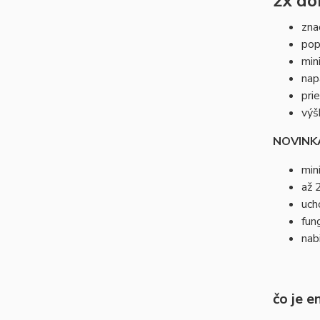
2x do
zna
pop
min
nap
pri
výš
NOVINK
min
až 
uch
fun
nab
čo je 