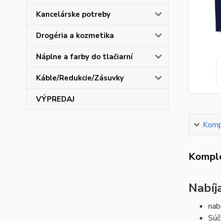
Kancelárske potreby
Drogéria a kozmetika
Náplne a farby do tlačiarní
Káble/Redukcie/Zásuvky
VÝPREDAJ
Kompl
Komple
Nabíj
nab
Súč