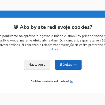
🍪 Ako by ste radi svoje cookies?
Kategórie
s používame na správne fungovanie nášho e-shopu av prípade vášho s
Batérie a nabíjačky
tistík o webe, meranie efektivity reklamných kampaní, zapamätanie v
žívaní stránok, či zobrazenie reklám zodpovedajúcich vašim preferenc
Drogéria a kozmetika
cookies
Malé domáce spotrebiče
Kancelárske potreby
Súhlasím
Nastavenia
Súhlas môžete odmietnuť
tu
.