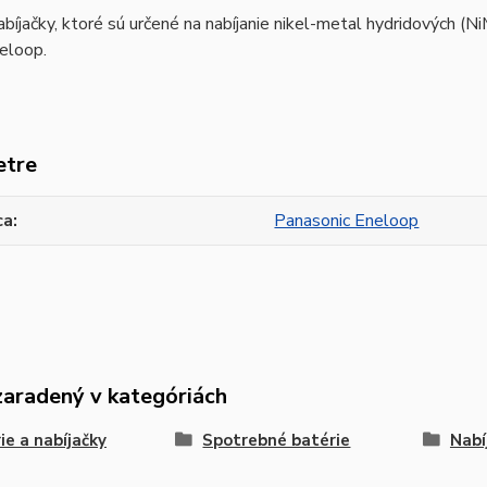
bíjačky, ktoré sú určené na nabíjanie nikel-metal hydridových (Ni
neloop.
etre
ca
Panasonic Eneloop
zaradený v kategóriách
ie a nabíjačky
Spotrebné batérie
Nabí