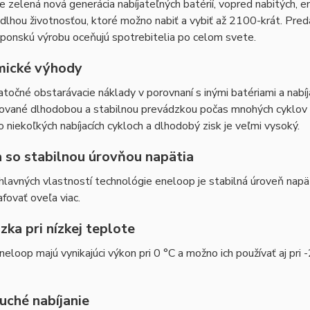
e zelená nová generácia nabíjateľných batérií, vopred nabitých, e
 dlhou životnosťou, ktoré možno nabiť a vybiť až 2100-krát. Predá
japonskú výrobu oceňujú spotrebitelia po celom svete.
ické výhody
atočné obstarávacie náklady v porovnaní s inými batériami a nabí
ané dlhodobou a stabilnou prevádzkou počas mnohých cyklov nabí
po niekoľkých nabíjacích cykloch a dlhodobý zisk je veľmi vysoký.
a so stabilnou úrovňou napätia
hlavných vlastností technológie eneloop je stabilná úroveň napä
fovať oveľa viac.
ka pri nízkej teplote
neloop majú vynikajúci výkon pri 0 °C a možno ich používať aj pri 
uché nabíjanie