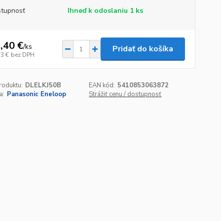
tupnosť
Ihneď k odoslaniu 1 ks
,40 €
/
ks
Pridať do košíka
33 €
bez DPH
roduktu:
DLELKJ50B
EAN kód:
5410853063872
a:
Panasonic Eneloop
Strážiť cenu / dostupnosť