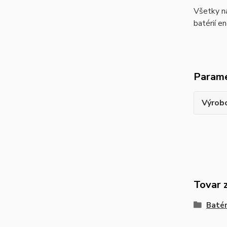
Všetky na
batérií e
Param
Výrob
Tovar 
Batér