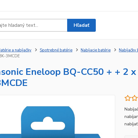
Hľadať
atérie a nabíjačky
Spotrebné batérie
Nabíjacie batérie
Nabíjačky 
BK-3MCDE
sonic Eneloop BQ-CC50 + + 2 
3MCDE
Nabíja
nabíja
nabíjať