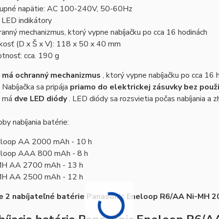
upné napätie: AC 100-240V, 50-60Hz
 LED indikátory
ranný mechanizmus, ktorý vypne nabíjačku po cca 16 hodinách
kosť (D x Š x V): 118 x 50 x 40 mm
tnosť: cca. 190 g
a
má ochranný mechanizmus
, ktorý vypne nabíjačku po cca 16 h
. Nabíjačka sa pripája
priamo do elektrickej zásuvky bez použi
a má
dve LED diódy
. LED diódy sa rozsvietia počas nabíjania a 
oby nabíjania batérie:
loop AA 2000 mAh - 10 h
loop AAA 800 mAh - 8 h
H AA 2700 mAh - 13 h
H AA 2500 mAh - 12 h
e 2 nabíjateľné batérie Panasonic Eneloop R6/AA Ni-MH