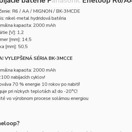
bíjacie batérie Panasonic Eneloop R
čenie: R6 / AA / MIGNON / BK-3MCDE
is: nikel-metal hydridová batéria
imálna kapacita: 2000 mAh
ätie [V]: 1,2
emer [mm]: 14,5
ka [mm]: 50,5
A! VYLEPŠENÁ SÉRIA BK-3MCCE
imálna kapacita: 2000 mAh
2100 nabíjacích cyklov!
ováva 70 % energie 10 rokov po nabití!
guje pri nízkych teplotách až do -20°C!
ité vo výrobnom procese solárnou energiou
eneloop?