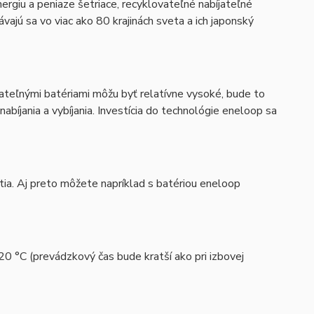
nergiu a peniaze šetriace, recyklovateľné nabíjateľné
vajú sa vo viac ako 80 krajinách sveta a ich japonský
jateľnými batériami môžu byť relatívne vysoké, bude to
jania a vybíjania. Investícia do technológie eneloop sa
tia. Aj preto môžete napríklad s batériou eneloop
-20 °C (prevádzkový čas bude kratší ako pri izbovej