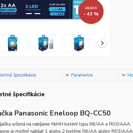
28,55 €
- 43 %
etné špecifikácie
Parametre
Ho
tné špecifikácie
ačka Panasonic Eneloop BQ-CC50
íjačka určená na nabíjanie NiMH batérií typu R6/AA a R03/AAA
asne je možné nabíjať 1 alebo 2 batérie R6/AA alebo R03/AAA