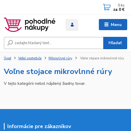
0
ks
za
0 €
Menu
Hľadať
Úvod
Veľké spotrebiče
Mikrovlnné rúry
Voľne stojace mikrovlnné rúry
Voľne stojace mikrovlnné rúry
V tejto kategórii nebol nájdený žiadny tovar.
Informácie pre zákazníkov