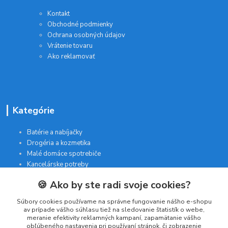
Kontakt
Obchodné podmienky
Ochrana osobných údajov
Vrátenie tovaru
Ako reklamovať
Kategórie
Batérie a nabíjačky
Drogéria a kozmetika
Malé domáce spotrebiče
Kancelárske potreby
🍪 Ako by ste radi svoje cookies?
Kontakt
Súbory cookies používame na správne fungovanie nášho e-shopu
av prípade vášho súhlasu tiež na sledovanie štatistík o webe,
meranie efektivity reklamných kampaní, zapamätanie vášho
INTERGAM s.r.o
obľúbeného nastavenia pri používaní stránok, či zobrazenie