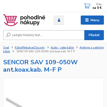
0
ks
za
0 €
Menu
Hľadať
Úvod
Káble/Redukcie/Zásuvky
Audio - video káble
Anténne a satelitné
káble
SENCOR SAV 109-050W ant.koax.kab. M-F P
SENCOR SAV 109-050W
ant.koax.kab. M-F P