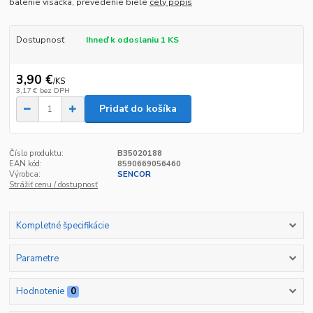
balenie visačka, prevedenie biele
celý popis
Dostupnosť
Ihneď k odoslaniu 1 KS
3,90 €
/
KS
3,17 €
bez DPH
Pridať do košíka
Číslo produktu:
B35020188
EAN kód:
8590669056460
Výrobca:
SENCOR
Strážiť cenu / dostupnosť
Kompletné špecifikácie
Parametre
Hodnotenie
0