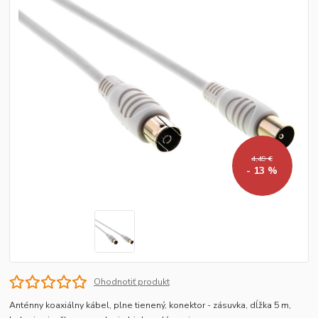
4,49 €
- 13 %
Ohodnotiť produkt
Anténny koaxiálny kábel, plne tienený, konektor - zásuvka, dĺžka 5 m,