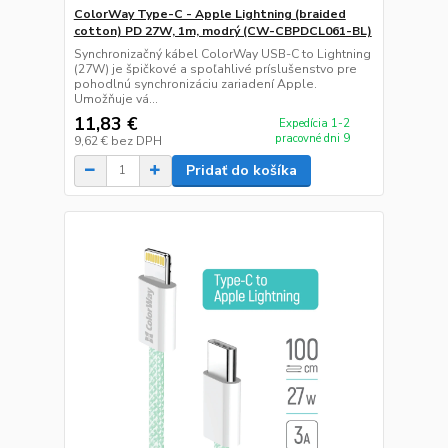
ColorWay Type-C - Apple Lightning (braided
cotton) PD 27W, 1m, modrý (CW-CBPDCL061-BL)
Synchronizačný kábel ColorWay USB-C to Lightning
(27W) je špičkové a spoľahlivé príslušenstvo pre
pohodlnú synchronizáciu zariadení Apple.
Umožňuje vá...
11,83 €
Expedícia 1-2
pracovné dni 9
9,62 €
bez DPH
Pridať do košíka