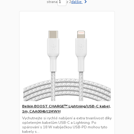
strana
z 2
ďalšie
Belkin BOOST CHARGE™ Lightning/USB-C kabel,
1m, CAA004bt1MWH
Vychutnejte si rychlé nabíjení a extra trvanlivost díky
opleteným kabelům USB-C a Lightning. Po
spárování s 18 W nabíječkou USB-PD mohou tyto
kabely s...