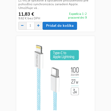
(27W) je špičkové a spoľahlivé príslušenstvo pre
pohodlnú synchronizáciu zariadení Apple.
Umožňuje vá...
11,83 €
Expedícia 1-2
pracovné dni 9
9,62 €
bez DPH
Pridať do košíka