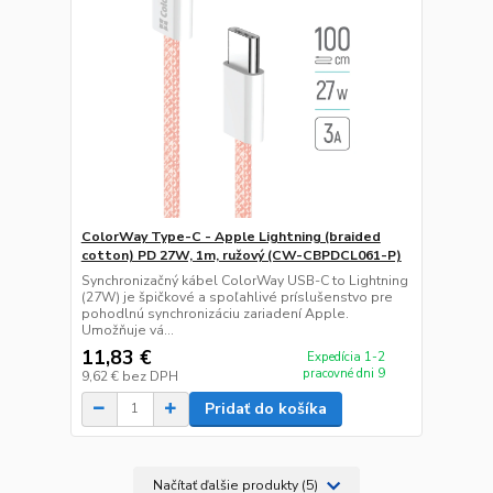
ColorWay Type-C - Apple Lightning (braided
cotton) PD 27W, 1m, ružový (CW-CBPDCL061-P)
Synchronizačný kábel ColorWay USB-C to Lightning
(27W) je špičkové a spoľahlivé príslušenstvo pre
pohodlnú synchronizáciu zariadení Apple.
Umožňuje vá...
11,83 €
Expedícia 1-2
pracovné dni 9
9,62 €
bez DPH
Pridať do košíka
Načítať ďalšie produkty (5)