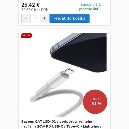
25,42 €
Expedícia 1-2
pracovné dni 1
20,67 €
bez DPH
Pridať do košíka
Akcia
9,90 €
- 51 %
Baseus CATLGD-02 s podporou rýchleho
nabíjania 20W PD USB-C / Type-C - Lightning /