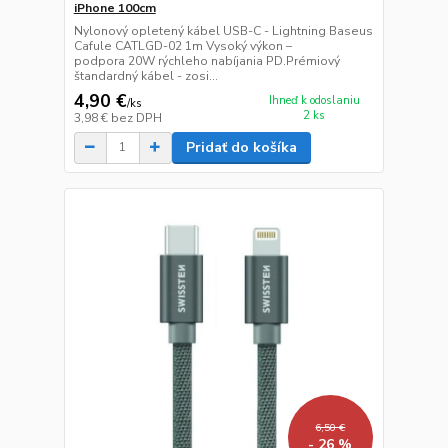
iPhone 100cm
Nylonový opletený kábel USB-C - Lightning Baseus
Cafule CATLGD-02 1m Vysoký výkon –
podpora 20W rýchleho nabíjania PD.Prémiový
štandardný kábel - zosi...
4,90 €
Ihneď k odoslaniu
/
ks
2 ks
3,98 €
bez DPH
Pridať do košíka
6,50 €
- 26 %