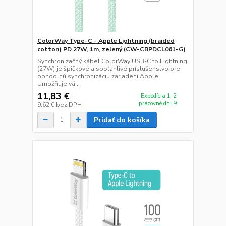
ColorWay Type-C - Apple Lightning (braided
cotton) PD 27W, 1m, zelený (CW-CBPDCL061-G)
Synchronizačný kábel ColorWay USB-C to Lightning
(27W) je špičkové a spoľahlivé príslušenstvo pre
pohodlnú synchronizáciu zariadení Apple.
Umožňuje vá...
11,83 €
Expedícia 1-2
pracovné dni 9
9,62 €
bez DPH
Pridať do košíka