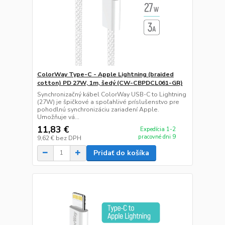
ColorWay Type-C - Apple Lightning (braided
cotton) PD 27W, 1m, šedý (CW-CBPDCL061-GR)
Synchronizačný kábel ColorWay USB-C to Lightning
(27W) je špičkové a spoľahlivé príslušenstvo pre
pohodlnú synchronizáciu zariadení Apple.
Umožňuje vá...
11,83 €
Expedícia 1-2
pracovné dni 9
9,62 €
bez DPH
Pridať do košíka