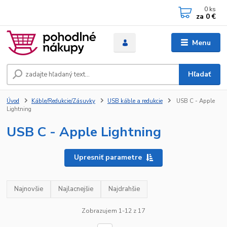
0
ks
za
0 €
Menu
Hľadať
Úvod
Káble/Redukcie/Zásuvky
USB káble a redukcie
USB C - Apple
Lightning
USB C - Apple Lightning
Upresniť parametre
Najnovšie
Najlacnejšie
Najdrahšie
Zobrazujem 1-12 z 17