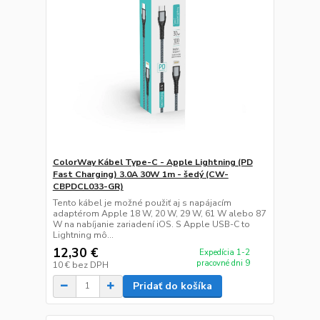
ColorWay Kábel Type-C - Apple Lightning (PD
Fast Charging) 3.0A 30W 1m - šedý (CW-
CBPDCL033-GR)
Tento kábel je možné použiť aj s napájacím
adaptérom Apple 18 W, 20 W, 29 W, 61 W alebo 87
W na nabíjanie zariadení iOS. S Apple USB-C to
Lightning mô...
12,30 €
Expedícia 1-2
pracovné dni 9
10 €
bez DPH
Pridať do košíka