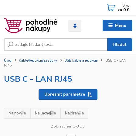
0
ks
za
0 €
Menu
Hľadať
Úvod
Káble/Redukcie/Zásuvky
USB káble a redukcie
USB C - LAN
RJ45
USB C - LAN RJ45
Upresniť parametre
Najnovšie
Najlacnejšie
Najdrahšie
Zobrazujem 1-3 z 3