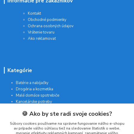
Informácie pre zákazníkov
Kontakt
Obchodné podmienky
Ochrana osobných údajov
Vrátenie tovaru
Ako reklamovať
Kategórie
Batérie a nabíjačky
Drogéria a kozmetika
Malé domáce spotrebiče
Kancelárske potreby
🍪 Ako by ste radi svoje cookies?
Kontakt
Súbory cookies používame na správne fungovanie nášho e-shopu
av prípade vášho súhlasu tiež na sledovanie štatistík o webe,
meranie efektivity reklamných kampaní, zapamätanie vášho