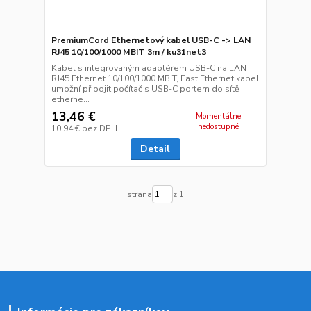
PremiumCord Ethernetový kabel USB-C -> LAN
RJ45 10/100/1000 MBIT 3m / ku31net3
Kabel s integrovaným adaptérem USB-C na LAN
RJ45 Ethernet 10/100/1000 MBIT, Fast Ethernet kabel
umožní připojit počítač s USB-C portem do sítě
etherne...
13,46 €
Momentálne
nedostupné
10,94 €
bez DPH
Detail
strana
z 1