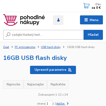
0
ks
za
0 €
Menu
Hľadať
Úvod
PC príslušenstvo
USB flash disky
16GB USB flash disky
16GB USB flash disky
Upresniť parametre
Najnovšie
Najlacnejšie
Najdrahšie
Zobrazujem 1-12 z 14
strana
z 2
ďalšie