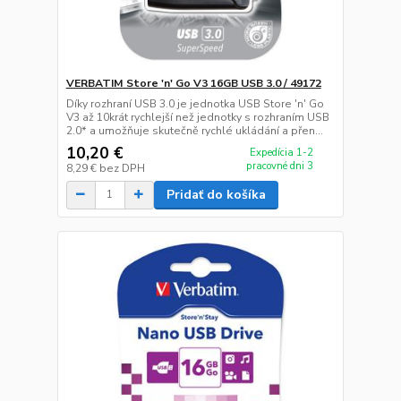
VERBATIM Store 'n' Go V3 16GB USB 3.0 / 49172
Díky rozhraní USB 3.0 je jednotka USB Store 'n' Go
V3 až 10krát rychlejší než jednotky s rozhraním USB
2.0* a umožňuje skutečně rychlé ukládání a přen...
10,20 €
Expedícia 1-2
pracovné dni 3
8,29 €
bez DPH
Pridať do košíka