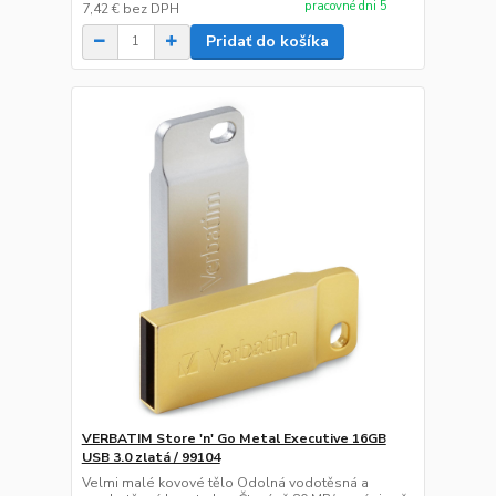
pracovné dni 5
7,42 €
bez DPH
Pridať do košíka
VERBATIM Store 'n' Go Metal Executive 16GB
USB 3.0 zlatá / 99104
Velmi malé kovové tělo Odolná vodotěsná a