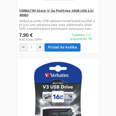
VERBATIM Store 'n' Go PinStripe 16GB USB 2.0 /
49063
Jelikož je porty USB vybaven téměř každý počítač a
již jsou jimi vybavena také auta, přehrávače disků
DVD a multimediální přehrávače, televizory, foto...
7,90 €
Expedícia 1-2
pracovné dni 38
6,42 €
bez DPH
Pridať do košíka