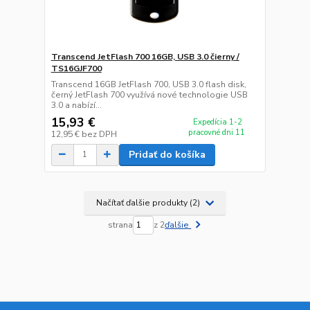
Transcend JetFlash 700 16GB, USB 3.0 čierny /
TS16GJF700
Transcend 16GB JetFlash 700, USB 3.0 flash disk,
černý JetFlash 700 využívá nové technologie USB
3.0 a nabízí...
15,93 €
Expedícia 1-2
pracovné dni 11
12,95 €
bez DPH
Pridať do košíka
Načítať ďalšie produkty (2)
strana
z 2
ďalšie