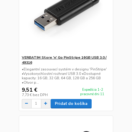
VERBATIM Store 'n' Go PinStripe 16GB USB 3.0 /
49316
•Elegantní zasouvací systém v designu 'PinStripe'
•Vysokorychlostní rozhraní USB 3.0 •Dostupné
kapacity: 16 GB, 32 GB, 64 GB, 128 GB a 256 GB
•Otvor p...
9,51 €
Expedícia 1-2
pracovné dni 11
7,73 €
bez DPH
Pridať do košíka