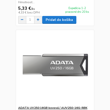
Hmotnost...
5,33 €
Expedícia 1-2
/
ks
pracovné dni 20 ks
4,33 €
bez DPH
Pridať do košíka
ADATA UV250 16GB kovová / AUV250-16G-RBK