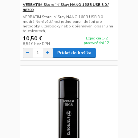
VERBATIM Store 'n' Stay NANO 16GB USB 3.0 /
98709
VERBATIM Store 'n' Stay NANO 16GB USB 3.0
modrá Není větší než jedno euro. Ideální pro
netbooky, ultrabooky nebo k přehrávání obsahu na
televizorech, ...
10,50 €
Expedícia 1-2
pracovné dni 12
8,54 €
bez DPH
Pridať do košíka