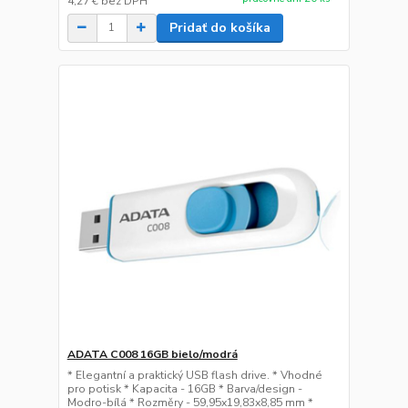
4,27 €
bez DPH
Pridať do košíka
ADATA C008 16GB bielo/modrá
* Elegantní a praktický USB flash drive. * Vhodné
pro potisk * Kapacita - 16GB * Barva/design -
Modro-bílá * Rozměry - 59,95x19,83x8,85 mm *