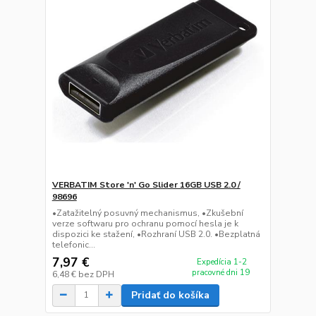
VERBATIM Store 'n' Go Slider 16GB USB 2.0 /
98696
•Zatažitelný posuvný mechanismus, •Zkušební
verze softwaru pro ochranu pomocí hesla je k
dispozici ke stažení, •Rozhraní USB 2.0. •Bezplatná
telefonic...
7,97 €
Expedícia 1-2
pracovné dni 19
6,48 €
bez DPH
Pridať do košíka