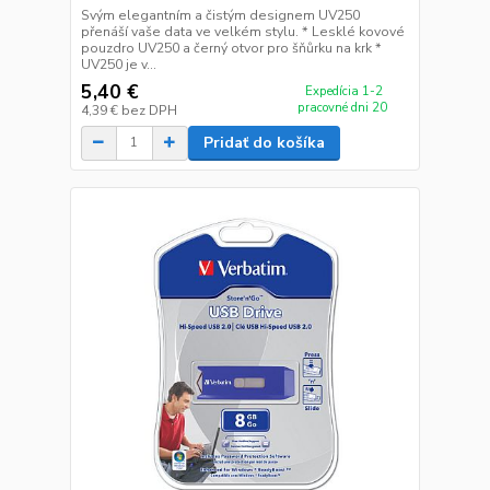
Svým elegantním a čistým designem UV250
přenáší vaše data ve velkém stylu. * Lesklé kovové
pouzdro UV250 a černý otvor pro šňůrku na krk *
UV250 je v...
5,40 €
Expedícia 1-2
pracovné dni 20
4,39 €
bez DPH
Pridať do košíka