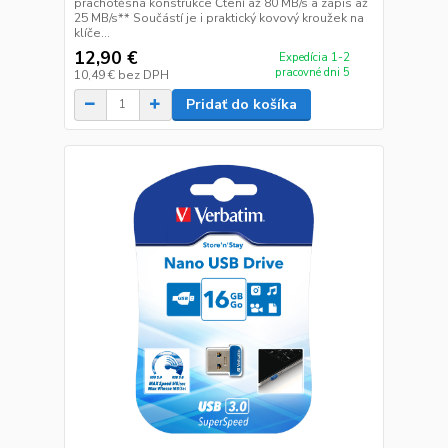
prachotěsná konstrukce Čtení až 80 MB/s a zápis až
25 MB/s** Součástí je i praktický kovový kroužek na
klíče...
12,90 €
Expedícia 1-2
pracovné dni 5
10,49 €
bez DPH
Pridať do košíka