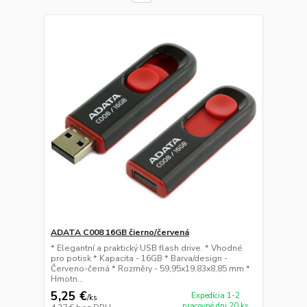
ADATA C008 16GB čierno/červená
* Elegantní a praktický USB flash drive. * Vhodné
pro potisk * Kapacita - 16GB * Barva/design -
Červeno-černá * Rozměry - 59,95x19,83x8,85 mm *
Hmotn...
5,25 €
Expedícia 1-2
/
ks
pracovné dni 20 ks