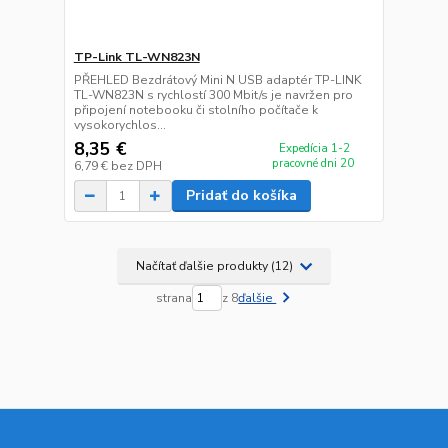
TP-Link TL-WN823N
PŘEHLED Bezdrátový Mini N USB adaptér TP-LINK
TL-WN823N s rychlostí 300 Mbit/s je navržen pro
připojení notebooku či stolního počítače k
vysokorychlos...
8,35 €
Expedícia 1-2
pracovné dni 20
6,79 €
bez DPH
Pridať do košíka
Načítať ďalšie produkty (12)
strana
z 8
ďalšie