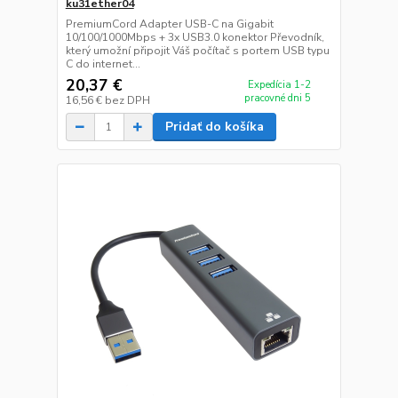
ku31ether04
PremiumCord Adapter USB-C na Gigabit
10/100/1000Mbps + 3x USB3.0 konektor Převodník,
který umožní připojit Váš počítač s portem USB typu
C do internet...
20,37 €
Expedícia 1-2
pracovné dni 5
16,56 €
bez DPH
Pridať do košíka