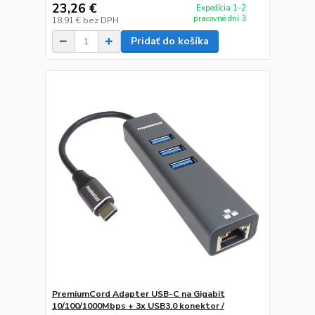
23,26 €
Expedícia 1-2
pracovné dni 3
18,91 €
bez DPH
Pridať do košíka
PremiumCord Adapter USB-C na Gigabit
10/100/1000Mbps + 3x USB3.0 konektor /