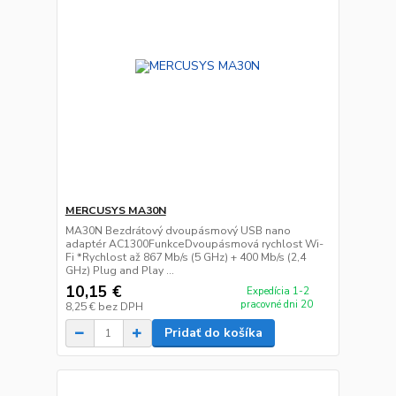
MERCUSYS MA30N
MA30N Bezdrátový dvoupásmový USB nano
adaptér AC1300FunkceDvoupásmová rychlost Wi-
Fi *Rychlost až 867 Mb/s (5 GHz) + 400 Mb/s (2,4
GHz) Plug and Play ...
10,15 €
Expedícia 1-2
pracovné dni 20
8,25 €
bez DPH
Pridať do košíka