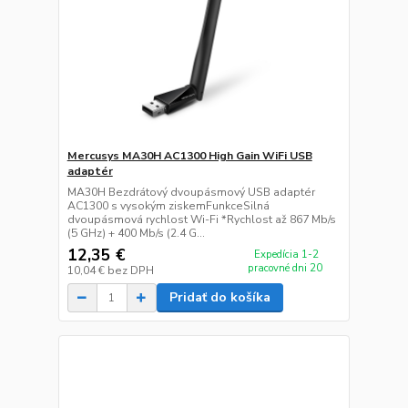
Mercusys MA30H AC1300 High Gain WiFi USB
adaptér
MA30H Bezdrátový dvoupásmový USB adaptér
AC1300 s vysokým ziskemFunkceSilná
dvoupásmová rychlost Wi-Fi *Rychlost až 867 Mb/s
(5 GHz) + 400 Mb/s (2.4 G...
12,35 €
Expedícia 1-2
pracovné dni 20
10,04 €
bez DPH
Pridať do košíka