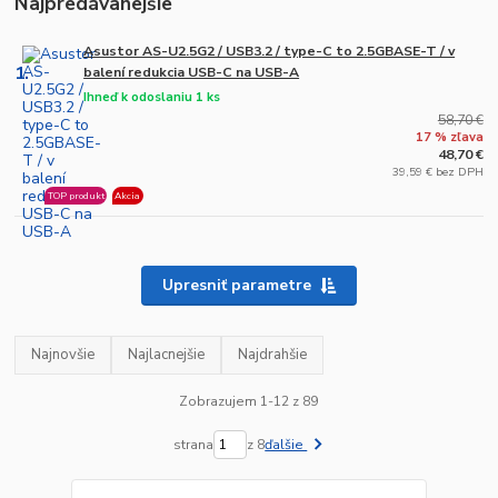
Najpredávanejšie
Asustor AS-U2.5G2 / USB3.2 / type-C to 2.5GBASE-T / v
1.
balení redukcia USB-C na USB-A
Ihneď k odoslaniu 1 ks
58,70 €
17 % zľava
48,70 €
39,59 € bez DPH
TOP produkt
Akcia
Upresniť parametre
Najnovšie
Najlacnejšie
Najdrahšie
Zobrazujem 1-12 z 89
strana
z 8
ďalšie