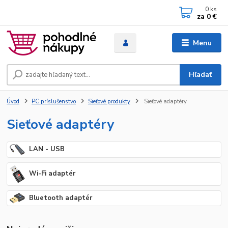
0
ks
za
0 €
Menu
Hľadať
Úvod
PC príslušenstvo
Sieťové produkty
Sieťové adaptéry
Sieťové adaptéry
LAN - USB
Wi-Fi adaptér
Bluetooth adaptér