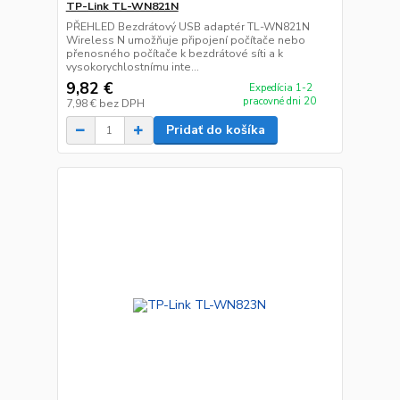
TP-Link TL-WN821N
PŘEHLED Bezdrátový USB adaptér TL-WN821N
Wireless N umožňuje připojení počítače nebo
přenosného počítače k bezdrátové síti a k
vysokorychlostnímu inte...
9,82 €
Expedícia 1-2
pracovné dni 20
7,98 €
bez DPH
Pridať do košíka