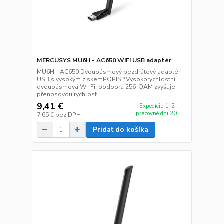
MERCUSYS MU6H - AC650 WiFi USB adaptér
MU6H - AC650 Dvoupásmový bezdrátový adaptér
USB s vysokým ziskemPOPIS *Vysokorychlostní
dvoupásmová Wi-Fi: podpora 256-QAM zvyšuje
přenosovou rychlost...
9,41 €
Expedícia 1-2
pracovné dni 20
7,65 €
bez DPH
Pridať do košíka