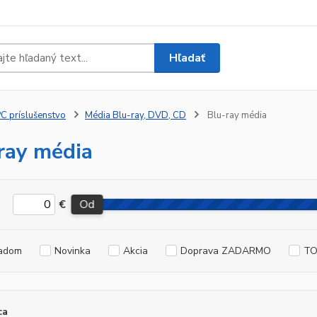
Hľadať
C príslušenstvo
Média Blu-ray, DVD, CD
Blu-ray média
ray média
€
Od
adom
Novinka
Akcia
Doprava ZADARMO
TO
ca