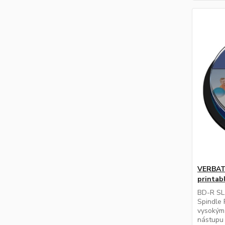
VERBATI
printabl
BD-R SL
Spindle 
vysokým 
nástupu 