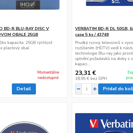
O BD-R BLU-RAY DISC V
VERBATIM BD-R DL 50GB, 6x
VOM OBALE 25GB
case 5 ks / 43748
1ks kapacita: 25GB rýchlosť
Prudký rozvoj televizorů s vy
4x plastový obal
rozlišením (HDTV) vedl k nást
technologie Blu-ray jako pros
splnění požadavků na disky s 
kapaci...
23,31 €
Momentálne
Ex
nedostupné
pra
18,95 €
bez DPH
Detail
Pridať do koš