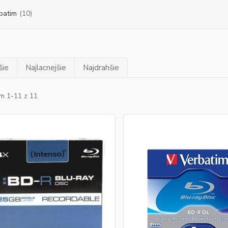
batim
(10)
šie
Najlacnejšie
Najdrahšie
m 1-11 z 11