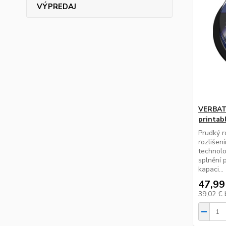
VÝPREDAJ
VERBATI
printabl
Prudký r
rozlišen
technolo
splnění 
kapaci...
47,99
39,02 €