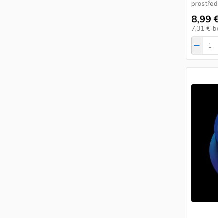
prostředk
8,99 
7,31 €
b