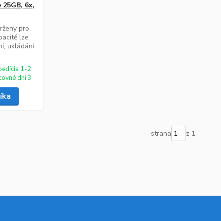
 25GB, 6x,
vrženy pro
pacitě lze
ní, ukládání
pedícia 1-2
covné dni 3
íka
strana
z 1