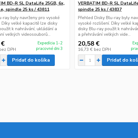
M BD-R SL DataLife 25GB, 6x,
VERBATIM BD-R SL DataLife
e, spindle 25 ks / 43811
spindle 25 ks / 43837
u-ray byly navrženy pro vysoké
Přehled Disky Blu-ray byly na
. Díky velké kapacitě lze disky
vysoké rozlišení. Díky velké ka
použít k nahrávání, ukládání a
disky Blu-ray použít k nahrává
ní velkých videosouborů...
a přehrávání velkých vide...
 €
20,58 €
Expedícia 1-2
Ex
pracovné dni 3
pra
bez DPH
16,73 €
bez DPH
Pridať do košíka
Pridať do koš