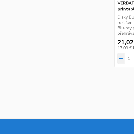
VERBATI
printabl
Disky Bl
rozlišení
Blu-ray 
přehrává
21,02
17,09 €