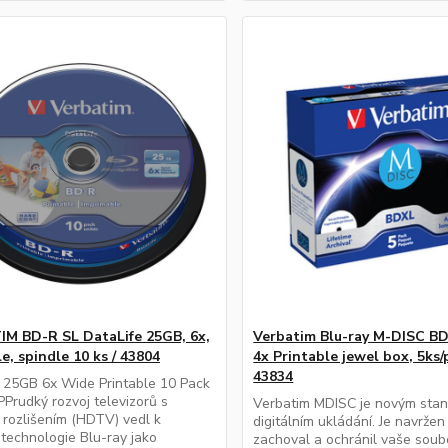
M BD-R SL DataLife 25GB, 6x,
Verbatim Blu-ray M-DISC B
e, spindle 10 ks / 43804
4x Printable jewel box, 5ks/
43834
 25GB 6x Wide Printable 10 Pack
PPrudký rozvoj televizorů s
Verbatim MDISC je novým sta
rozlišením (HDTV) vedl k
digitálním ukládání. Je navržen
technologie Blu-ray jako
zachoval a ochránil vaše soub