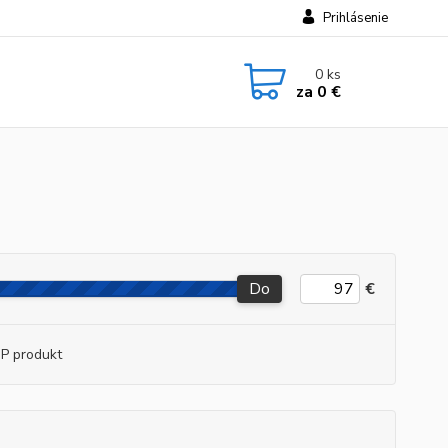
Prihlásenie
0
ks
za
0 €
Do
€
P produkt