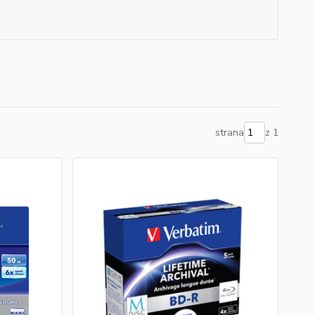
strana
z 1