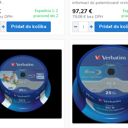
...
informací do patentované vrstvy
€
97,27 €
Expedícia 1-2
Ex
pracovné dni 2
pra
ez DPH
79,08 €
bez DPH
Pridať do košíka
Pridať do koš