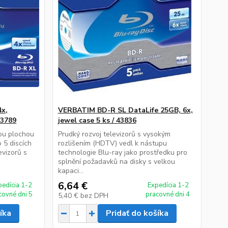
x,
VERBATIM BD-R SL DataLife 25GB, 6x,
43789
jewel case 5 ks / 43836
kou plochou
Prudký rozvoj televizorů s vysokým
 5 discích
rozlišením (HDTV) vedl k nástupu
evizorů s
technologie Blu-ray jako prostředku pro
splnění požadavků na disky s velkou
kapaci...
6,64 €
pedícia 1-2
Expedícia 1-2
covné dni 5
pracovné dni 4
5,40 €
bez DPH
íka
Pridať do košíka