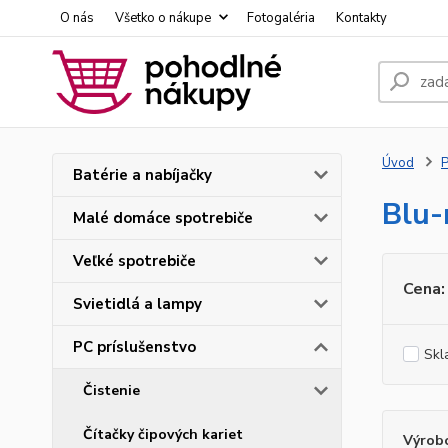
O nás
Všetko o nákupe
Fotogaléria
Kontakty
Úvod
P
Batérie a nabíjačky
Blu-
Malé domáce spotrebiče
Veľké spotrebiče
Cena:
Svietidlá a lampy
PC príslušenstvo
Skl
Čistenie
Čítačky čipových kariet
Výrob