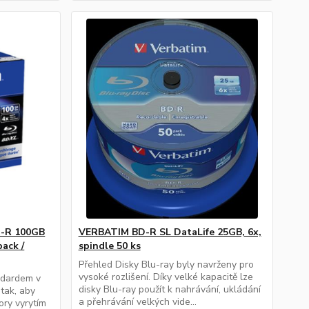
D-R 100GB
VERBATIM BD-R SL DataLife 25GB, 6x,
pack /
spindle 50 ks
Přehled Disky Blu-ray byly navrženy pro
vysoké rozlišení. Díky velké kapacitě lze
ndardem v
disky Blu-ray použít k nahrávání, ukládání
 tak, aby
a přehrávání velkých vide...
ory vyrytím