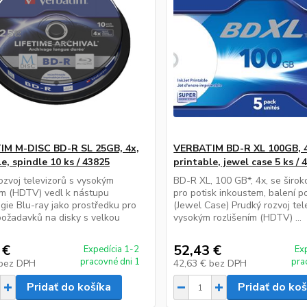
M M-DISC BD-R SL 25GB, 4x,
VERBATIM BD-R XL 100GB, 4
e, spindle 10 ks / 43825
printable, jewel case 5 ks / 
ozvoj televizorů s vysokým
BD-R XL, 100 GB*, 4x, se širo
ím (HDTV) vedl k nástupu
pro potisk inkoustem, balení po
gie Blu-ray jako prostředku pro
(Jewel Case) Prudký rozvoj tel
požadavků na disky s velkou
vysokým rozlišením (HDTV) ...
 €
52,43 €
Expedícia 1-2
Ex
pracovné dni 1
pra
bez DPH
42,63 €
bez DPH
Pridať do košíka
Pridať do koš