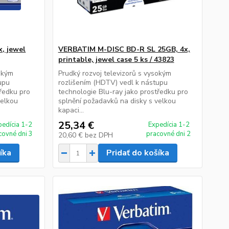
, jewel
VERBATIM M-DISC BD-R SL 25GB, 4x,
printable, jewel case 5 ks / 43823
sokým
Prudký rozvoj televizorů s vysokým
upu
rozlišením (HDTV) vedl k nástupu
tředku pro
technologie Blu-ray jako prostředku pro
velkou
splnění požadavků na disky s velkou
kapaci...
25,34 €
pedícia 1-2
Expedícia 1-2
covné dni 3
pracovné dni 2
20,60 €
bez DPH
íka
Pridať do košíka