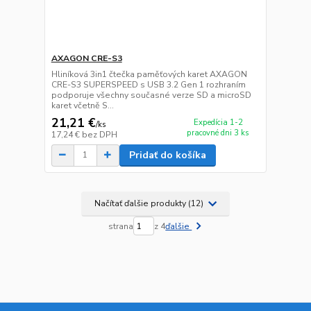
AXAGON CRE-S3
Hliníková 3in1 čtečka paměťových karet AXAGON
CRE-S3 SUPERSPEED s USB 3.2 Gen 1 rozhraním
podporuje všechny současné verze SD a microSD
karet včetně S...
21,21 €
Expedícia 1-2
/
ks
pracovné dni 3 ks
17,24 €
bez DPH
Pridať do košíka
Načítať ďalšie produkty (12)
strana
z 4
ďalšie