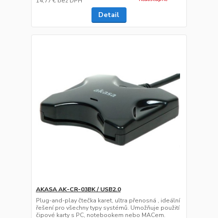
14,77 €
bez DPH
Detail
AKASA AK-CR-03BK / USB2.0
Plug-and-play čtečka karet, ultra přenosná , ideální
řešení pro všechny typy systémů. Umožňuje použití
čipové karty s PC, notebookem nebo MACem.