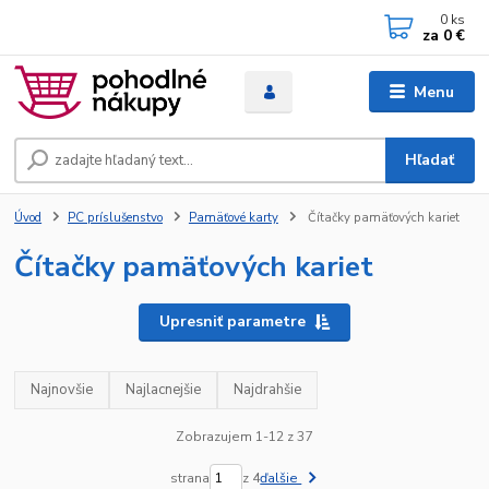
0
ks
za
0 €
Menu
Hľadať
Úvod
PC príslušenstvo
Pamäťové karty
Čítačky pamäťových kariet
Čítačky pamäťových kariet
Upresniť parametre
Najnovšie
Najlacnejšie
Najdrahšie
Zobrazujem 1-12 z 37
strana
z 4
ďalšie