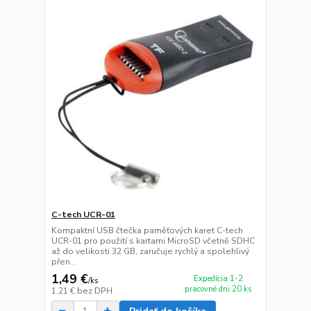
C-tech UCR-01
Kompaktní USB čtečka paměťových karet C-tech
UCR-01 pro použití s kartami MicroSD včetně SDHC
až do velikosti 32 GB, zaručuje rychlý a spolehlivý
přen...
1,49 €
Expedícia 1-2
/
ks
pracovné dni 20 ks
1,21 €
bez DPH