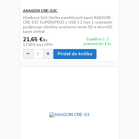
AXAGON CRE-S3C
Hliníková 3in1 čtečka paměťových karet AXAGON
CRE-S3C SUPERSPEED s USB 3.2 Gen 1 rozhraním
podporuje všechny současné verze SD a microSD
karet včetně ...
21,65 €
Expedícia 1-2
/
ks
pracovné dni 4 ks
17,60 €
bez DPH
Pridať do košíka