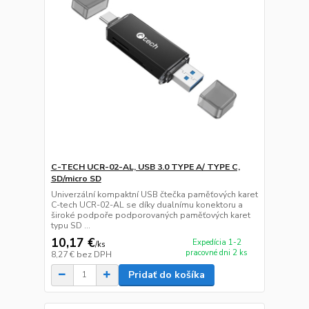
C-TECH UCR-02-AL, USB 3.0 TYPE A/ TYPE C,
SD/micro SD
Univerzální kompaktní USB čtečka paměťových karet
C-tech UCR-02-AL se díky dualnímu konektoru a
široké podpoře podporovaných paměťových karet
typu SD ...
10,17 €
Expedícia 1-2
/
ks
pracovné dni 2 ks
8,27 €
bez DPH
Pridať do košíka