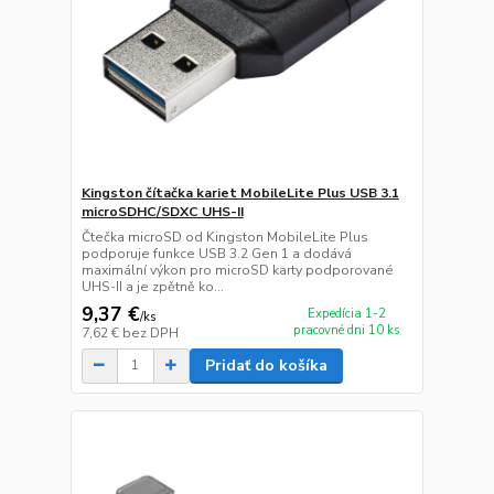
Kingston čítačka kariet MobileLite Plus USB 3.1
microSDHC/SDXC UHS-II
Čtečka microSD od Kingston MobileLite Plus
podporuje funkce USB 3.2 Gen 1 a dodává
maximální výkon pro microSD karty podporované
UHS-II a je zpětně ko...
9,37 €
Expedícia 1-2
/
ks
pracovné dni 10 ks
7,62 €
bez DPH
Pridať do košíka