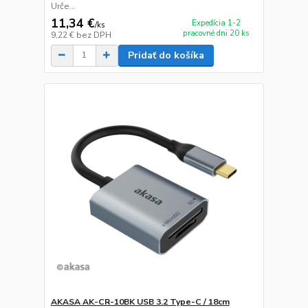
Urče...
11,34 €
Expedícia 1-2
/
ks
pracovné dni 20 ks
9,22 €
bez DPH
Pridať do košíka
AKASA AK-CR-10BK USB 3.2 Type-C / 18cm