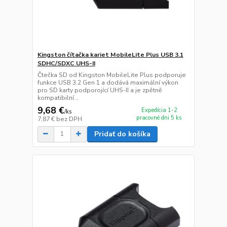
Kingston čítačka kariet MobileLite Plus USB 3.1
SDHC/SDXC UHS-II
Čtečka SD od Kingston MobileLite Plus podporuje
funkce USB 3.2 Gen 1 a dodává maximální výkon
pro SD karty podporojící UHS-II a je zpětně
kompatibilní...
9,68 €
Expedícia 1-2
/
ks
pracovné dni 5 ks
7,87 €
bez DPH
Pridať do košíka