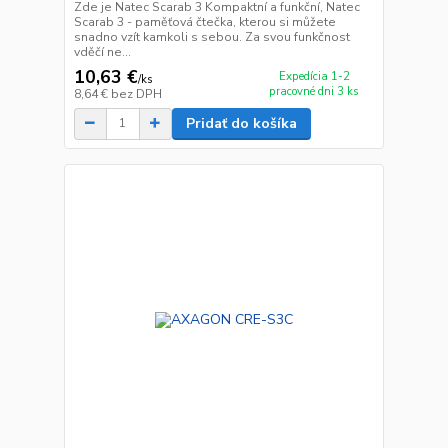
Zde je Natec Scarab 3 Kompaktní a funkční, Natec
Scarab 3 - paměťová čtečka, kterou si můžete
snadno vzít kamkoli s sebou. Za svou funkčnost
vděčí ne...
10,63 €
Expedícia 1-2
/
ks
pracovné dni 3 ks
8,64 €
bez DPH
Pridať do košíka