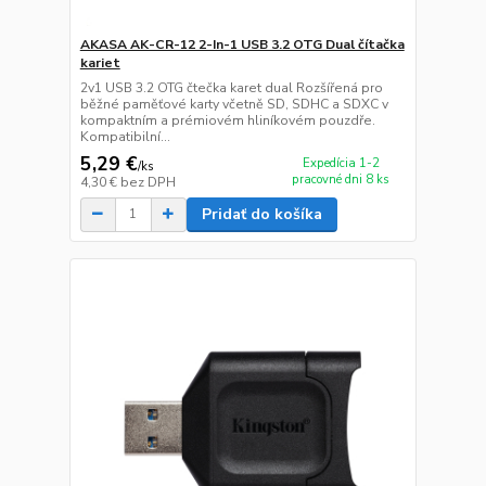
AKASA AK-CR-12 2-In-1 USB 3.2 OTG Dual čítačka
kariet
2v1 USB 3.2 OTG čtečka karet dual Rozšířená pro
běžné paměťové karty včetně SD, SDHC a SDXC v
kompaktním a prémiovém hliníkovém pouzdře.
Kompatibilní...
5,29 €
Expedícia 1-2
/
ks
pracovné dni 8 ks
4,30 €
bez DPH
Pridať do košíka