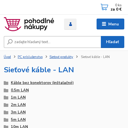
0
ks
za
0 €
Menu
Hľadať
Úvod
PC príslušenstvo
Sieťové produkty
Sieťové káble - LAN
Sieťové káble - LAN
Káble bez konektorov (inštalačné)
0.5m LAN
1m LAN
2m LAN
3m LAN
5m LAN
10m LAN