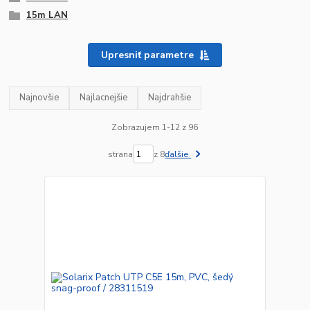
15m LAN
Upresniť parametre
Najnovšie
Najlacnejšie
Najdrahšie
Zobrazujem 1-12 z 96
strana
z 8
ďalšie