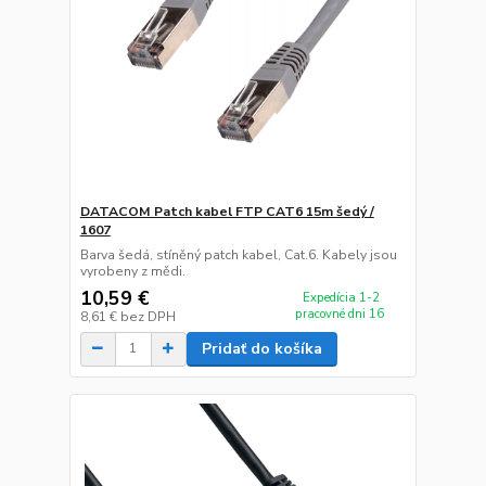
DATACOM Patch kabel FTP CAT6 15m šedý /
1607
Barva šedá, stíněný patch kabel, Cat.6. Kabely jsou
vyrobeny z mědi.
10,59 €
Expedícia 1-2
pracovné dni 16
8,61 €
bez DPH
Pridať do košíka