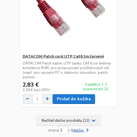
DATACOM Patch cord UTP Cat6 1m červený
DATACOM Patch kabel UTP lanko CAT.6 se dvěma
konektory RJ45, pro propojování počítačových sítí
(např. pro spojení PC s datovou zásuvkou, patch
panelu ...
2,83 €
Expedícia 1-2
pracovné dni 20
2,30 €
bez DPH
Pridať do košíka
Načítať ďalšie produkty (12)
strana
z 8
ďalšie