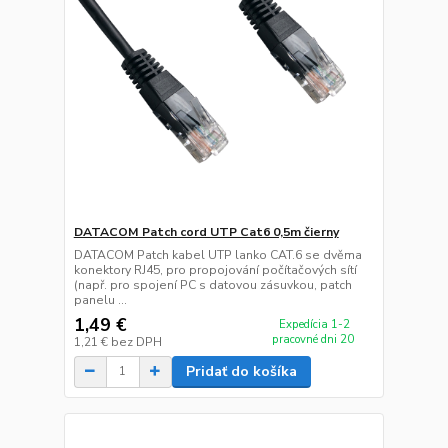
DATACOM Patch cord UTP Cat6 0,5m čierny
DATACOM Patch kabel UTP lanko CAT.6 se dvěma
konektory RJ45, pro propojování počítačových sítí
(např. pro spojení PC s datovou zásuvkou, patch
panelu ...
1,49 €
Expedícia 1-2
pracovné dni 20
1,21 €
bez DPH
Pridať do košíka