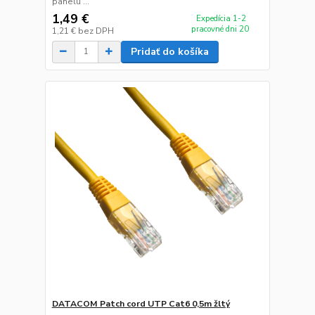
panelu ...
1,49 €
Expedícia 1-2
pracovné dni 20
1,21 €
bez DPH
Pridať do košíka
DATACOM Patch cord UTP Cat6 0,5m žltý