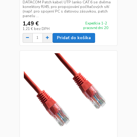
DATACOM Patch kabel UTP lanko CAT.6 se dvěma
konektory RJ45, pro propojování počítačových sítí
(např. pro spojení PC s datovou zásuvkou, patch
panelu ...
1,49 €
Expedícia 1-2
pracovné dni 20
1,21 €
bez DPH
Pridať do košíka