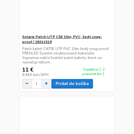
Solarix Patch UTP C5E 15m, PVC, šedý snag-
proof / 28311519
Patch kabel CAT5E UTP PVC 15m šedý snag-proof
PŘEHLED Systém strukturované kabeláže
Signamax nabízí kvalitní patch kabely, které se
vyznačují výborn...
11 €
Expedícia 1-2
pracovné dni 1
8,94 €
bez DPH
Pridať do košíka