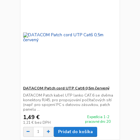
DATACOM Patch cord UTP Cat6 0,5m červený
DATACOM Patch kabel UTP lanko CAT.6 se dvěma
konektory RJ45, pro propojování počítačových sítí
(např. pro spojení PC s datovou zásuvkou, patch
panelu ...
1,49 €
Expedícia 1-2
pracovné dni 20
1,21 €
bez DPH
Pridať do košíka