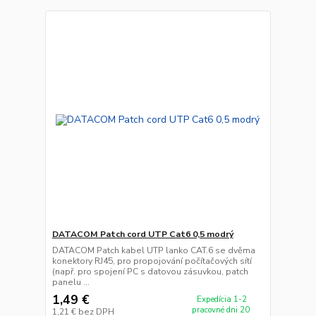
DATACOM Patch cord UTP Cat6 0,5 modrý
DATACOM Patch kabel UTP lanko CAT.6 se dvěma
konektory RJ45, pro propojování počítačových sítí
(např. pro spojení PC s datovou zásuvkou, patch
panelu ...
1,49 €
Expedícia 1-2
pracovné dni 20
1,21 €
bez DPH