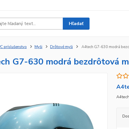
Hľadať
C príslušenstvo
Myši
Drôtové myši
A4tech G7-630 modrá bezdr
ch G7-630 modrá bezdrôtová my
A4te
A4tech
Dos