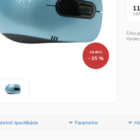
11
9,67
Číslo p
Výrobc
18,40 €
- 35 %
etné špecifikácie
Parametre
Ho