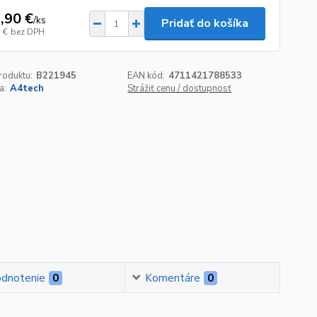
,90 €
/
ks
Pridať do košíka
 €
bez DPH
roduktu:
B221945
EAN kód:
4711421788533
a:
A4tech
Strážiť cenu / dostupnosť
dnotenie
0
Komentáre
0