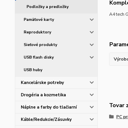
Komple
Podložky a predložky
A4tech G
Pamäťové karty
Reproduktory
Param
Sieťové produkty
USB flash disky
Výrob
USB huby
Kancelárske potreby
Drogéria a kozmetika
Tovar 
Náplne a farby do tlačiarní
PC pr
Káble/Redukcie/Zásuvky