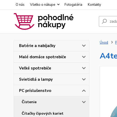
O nás
Všetko o nákupe
Fotogaléria
Kontakty
Úvod
P
Batérie a nabíjačky
A4te
Malé domáce spotrebiče
Veľké spotrebiče
Svietidlá a lampy
PC príslušenstvo
Čistenie
Čítačky čipových kariet