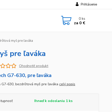
Prihlásenie
0
ks
za
0 €
ôtová myš pre ľaváka
š pre ľaváka
Ohodnotiť produkt
ch G7-630, pre ľaváka
 G7-630, bezdrôtová myš pre ľaváka
celý popis
tupnosť
Ihneď k odoslaniu 1 ks