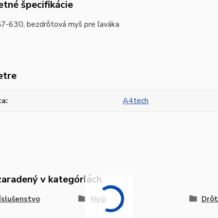
tné špecifikácie
7-630, bezdrôtová myš pre ľaváka
etre
ca
A4tech
zaradený v kategóriách
íslušenstvo
Myši
Drôt