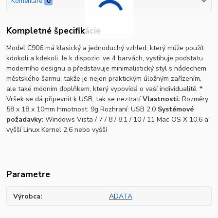
Komentáre
0
Kompletné špecifikácie
Model C906 má klasický a jednoduchý vzhled, který může použít
kdokoli a kdekoli. Je k dispozici ve 4 barvách, vystihuje podstatu
moderního designu a představuje minimalistický styl s nádechem
městského šarmu, takže je nejen praktickým úložným zařízením,
ale také módním doplňkem, který vypovídá o vaší individualitě. *
Vršek se dá připevnit k USB, tak se neztratí
Vlastnosti:
Rozměry:
58 x 18 x 10mm Hmotnost: 9g Rozhraní: USB 2.0
Systémové
požadavky:
Windows Vista / 7 / 8 / 8.1 / 10 / 11 Mac OS X 10.6 a
vyšší Linux Kernel 2.6 nebo vyšší
Parametre
Výrobca
ADATA