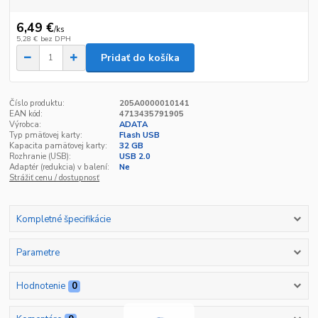
6,49 €
/
ks
5,28 €
bez DPH
Pridať do košíka
Číslo produktu:
205A0000010141
EAN kód:
4713435791905
Výrobca:
ADATA
Typ pmäťovej karty:
Flash USB
Kapacita pamäťovej karty:
32 GB
Rozhranie (USB):
USB 2.0
Adaptér (redukcia) v balení:
Ne
Strážiť cenu / dostupnosť
Kompletné špecifikácie
Parametre
Hodnotenie
0