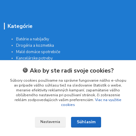
Kategórie
Batérie a nabíjačky
Drogéria a kozmetika
Malé domáce spotrebiče
Kancelárske potreby
🍪 Ako by ste radi svoje cookies?
Kontakt
Súbory cookies používame na správne fungovanie nášho e-shopu
av prípade vášho súhlasu tiež na sledovanie štatistík o webe,
meranie efektivity reklamných kampaní, zapamätanie vášho
INTERGAM s.r.o
obľúbeného nastavenia pri používaní stránok, či zobrazenie
Jelšová 5
reklám zodpovedajúcich vašim preferenciám.
Viac na využitie
cookies
831 01 Bratislava
obchod@pohodlne-nakupy.sk
Súhlasím
Nastavenia