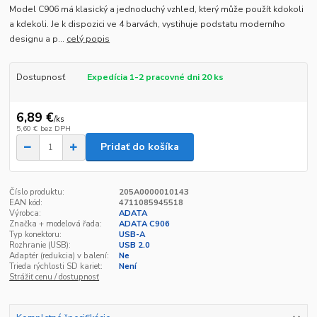
Model C906 má klasický a jednoduchý vzhled, který může použít kdokoli
a kdekoli. Je k dispozici ve 4 barvách, vystihuje podstatu moderního
designu a p...
celý popis
Dostupnosť
Expedícia 1-2 pracovné dni 20 ks
6,89 €
/
ks
5,60 €
bez DPH
Pridať do košíka
Číslo produktu:
205A0000010143
EAN kód:
4711085945518
Výrobca:
ADATA
Značka + modelová řada:
ADATA C906
Typ konektoru:
USB-A
Rozhranie (USB):
USB 2.0
Adaptér (redukcia) v balení:
Ne
Trieda rýchlosti SD kariet:
Není
Strážiť cenu / dostupnosť