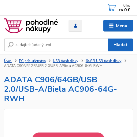
0
ks
za
0 €
Menu
Hľadať
Úvod
PC príslušenstvo
USB flash disky
64GB USB flash disky
ADATA C906/64GB/USB 2.0/USB-A/Biela AC906-64G-RWH
ADATA C906/64GB/USB
2.0/USB-A/Biela AC906-64G-
RWH