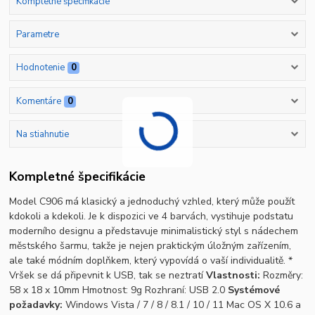
Kompletné špecifikácie
Parametre
Hodnotenie
0
Komentáre
0
Na stiahnutie
Kompletné špecifikácie
Model C906 má klasický a jednoduchý vzhled, který může použít
kdokoli a kdekoli. Je k dispozici ve 4 barvách, vystihuje podstatu
moderního designu a představuje minimalistický styl s nádechem
městského šarmu, takže je nejen praktickým úložným zařízením,
ale také módním doplňkem, který vypovídá o vaší individualitě. *
Vršek se dá připevnit k USB, tak se neztratí
Vlastnosti:
Rozměry:
58 x 18 x 10mm Hmotnost: 9g Rozhraní: USB 2.0
Systémové
požadavky:
Windows Vista / 7 / 8 / 8.1 / 10 / 11 Mac OS X 10.6 a