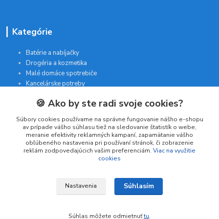
Kategórie
Batérie a nabíjačky
Drogéria a kozmetika
Malé domáce spotrebiče
Kancelárske potreby
🍪 Ako by ste radi svoje cookies?
Kontakt
Súbory cookies používame na správne fungovanie nášho e-shopu
av prípade vášho súhlasu tiež na sledovanie štatistík o webe,
meranie efektivity reklamných kampaní, zapamätanie vášho
INTERGAM s.r.o
obľúbeného nastavenia pri používaní stránok, či zobrazenie
Jelšová 5
reklám zodpovedajúcich vašim preferenciám.
Viac na využitie
cookies
831 01 Bratislava
obchod@pohodlne-nakupy.sk
Súhlasím
Nastavenia
Súhlas môžete odmietnuť
tu
.