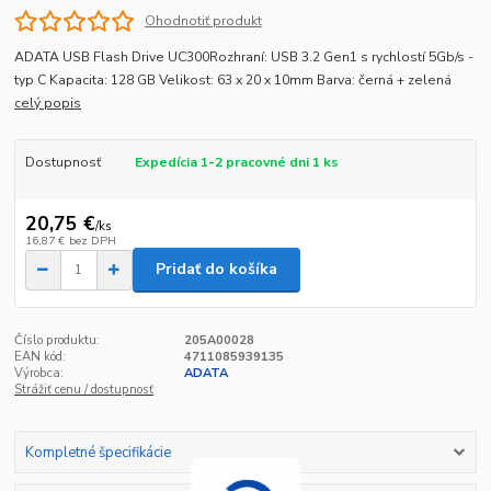
Ohodnotiť produkt
ADATA USB Flash Drive UC300Rozhraní: USB 3.2 Gen1 s rychlostí 5Gb/s -
typ C Kapacita: 128 GB Velikost: 63 x 20 x 10mm Barva: černá + zelená
celý popis
Dostupnosť
Expedícia 1-2 pracovné dni 1 ks
20,75 €
/
ks
16,87 €
bez DPH
Pridať do košíka
Číslo produktu:
205A00028
EAN kód:
4711085939135
Výrobca:
ADATA
Strážiť cenu / dostupnosť
Kompletné špecifikácie