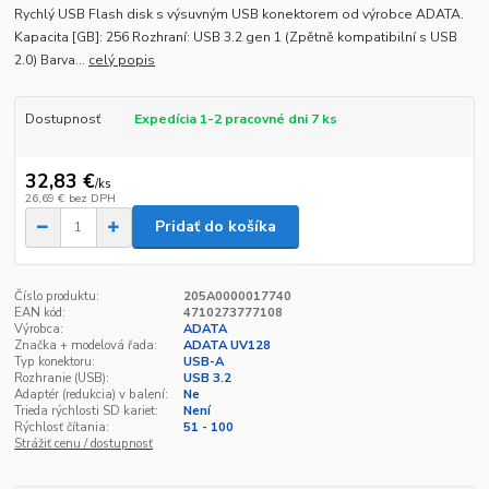
Rychlý USB Flash disk s výsuvným USB konektorem od výrobce ADATA.
Kapacita [GB]: 256 Rozhraní: USB 3.2 gen 1 (Zpětně kompatibilní s USB
2.0) Barva...
celý popis
Dostupnosť
Expedícia 1-2 pracovné dni 7 ks
32,83 €
/
ks
26,69 €
bez DPH
Pridať do košíka
Číslo produktu:
205A0000017740
EAN kód:
4710273777108
Výrobca:
ADATA
Značka + modelová řada:
ADATA UV128
Typ konektoru:
USB-A
Rozhranie (USB):
USB 3.2
Adaptér (redukcia) v balení:
Ne
Trieda rýchlosti SD kariet:
Není
Rýchlosť čítania:
51 - 100
Strážiť cenu / dostupnosť