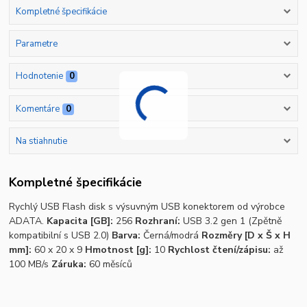
Kompletné špecifikácie
Parametre
Hodnotenie
0
Komentáre
0
Na stiahnutie
Kompletné špecifikácie
Rychlý USB Flash disk s výsuvným USB konektorem od výrobce
ADATA.
Kapacita [GB]:
256
Rozhraní:
USB 3.2 gen 1 (Zpětně
kompatibilní s USB 2.0)
Barva:
Černá/modrá
Rozměry [D x Š x H
mm]:
60 x 20 x 9
Hmotnost [g]:
10
Rychlost čtení/zápisu:
až
100 MB/s
Záruka:
60 měsíců