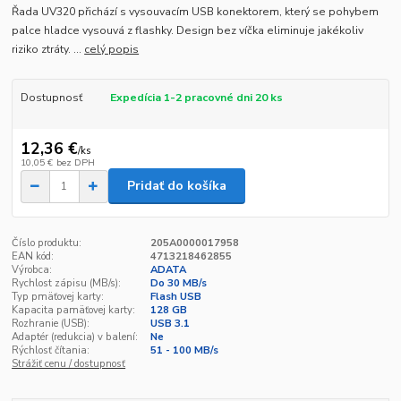
Řada UV320 přichází s vysouvacím USB konektorem, který se pohybem
palce hladce vysouvá z flashky. Design bez víčka eliminuje jakékoliv
riziko ztráty. ...
celý popis
Dostupnosť
Expedícia 1-2 pracovné dni 20 ks
12,36 €
/
ks
10,05 €
bez DPH
Pridať do košíka
Číslo produktu:
205A0000017958
EAN kód:
4713218462855
Výrobca:
ADATA
Rychlost zápisu (MB/s):
Do 30 MB/s
Typ pmäťovej karty:
Flash USB
Kapacita pamäťovej karty:
128 GB
Rozhranie (USB):
USB 3.1
Adaptér (redukcia) v balení:
Ne
Rýchlosť čítania:
51 - 100 MB/s
Strážiť cenu / dostupnosť