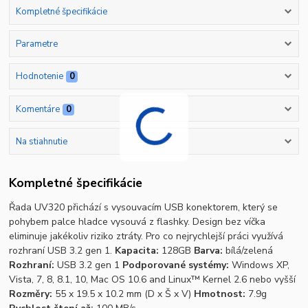
Kompletné špecifikácie
Parametre
Hodnotenie
0
Komentáre
0
Na stiahnutie
Kompletné špecifikácie
Řada UV320 přichází s vysouvacím USB konektorem, který se
pohybem palce hladce vysouvá z flashky. Design bez víčka
eliminuje jakékoliv riziko ztráty. Pro co nejrychlejší práci využívá
rozhraní USB 3.2 gen 1.
Kapacita:
128GB
Barva:
bílá/zelená
Rozhraní:
USB 3.2 gen 1
Podporované systémy:
Windows XP,
Vista, 7, 8, 8.1, 10, Mac OS 10.6 and Linux™ Kernel 2.6 nebo vyšší
Rozměry:
55 x 19.5 x 10.2 mm (D x Š x V)
Hmotnost:
7.9g