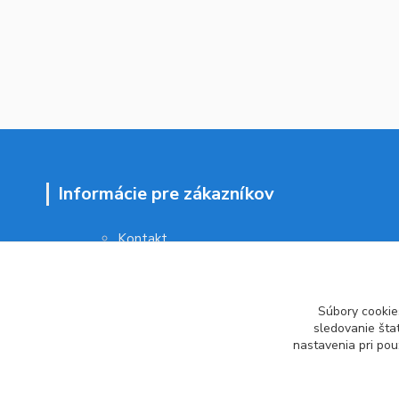
Informácie pre zákazníkov
Kontakt
Obchodné podmienky
Ochrana osobných údajov
Vrátenie tovaru
Súbory cookie
Ako reklamovať
sledovanie šta
nastavenia pri pou