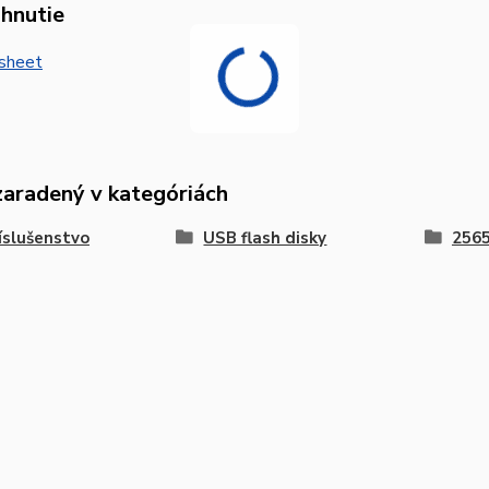
ahnutie
sheet
zaradený v kategóriách
íslušenstvo
USB flash disky
2565