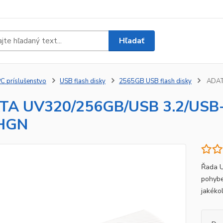
Hľadať
C príslušenstvo
USB flash disky
2565GB USB flash disky
ADAT
TA UV320/256GB/USB 3.2/USB-
HGN
Řada U
pohybe
jakékoli