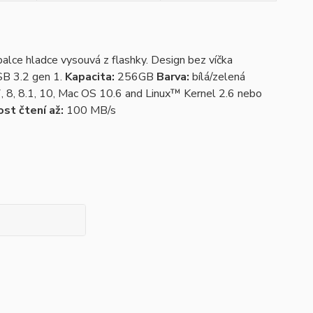
ce hladce vysouvá z flashky. Design bez víčka
 USB 3.2 gen 1.
Kapacita:
256GB
Barva:
bílá/zelená
 8, 8.1, 10, Mac OS 10.6 and Linux™ Kernel 2.6 nebo
st čtení až:
100 MB/s