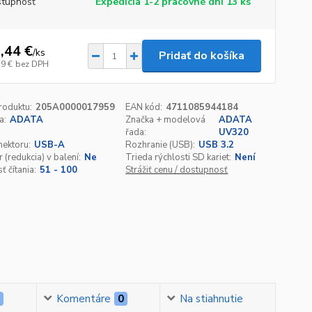
tupnosť
Expedícia 1-2 pracovné dni 13 ks
,44 €
/
ks
Pridať do košíka
19 €
bez DPH
roduktu:
205A0000017959
EAN kód:
4711085944184
a:
ADATA
Značka + modelová
ADATA
řada:
UV320
ektoru:
USB-A
Rozhranie (USB):
USB 3.2
 (redukcia) v balení:
Ne
Trieda rýchlosti SD kariet:
Není
ť čítania:
51 - 100
Strážiť cenu / dostupnosť
0
Komentáre
0
Na stiahnutie