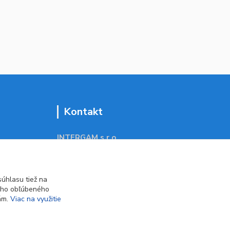
Kontakt
INTERGAM s.r.o
Jelšová 5
831 01 Bratislava
obchod@pohodlne-nakupy.sk
úhlasu tiež na
ášho obľúbeného
iám.
Viac na využitie