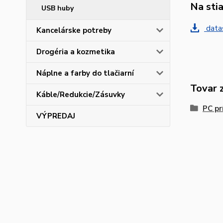
Na sti
USB huby
data
Kancelárske potreby
Drogéria a kozmetika
Náplne a farby do tlačiarní
Tovar 
Káble/Redukcie/Zásuvky
PC pr
VÝPREDAJ