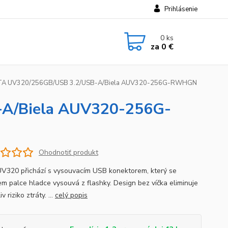
Prihlásenie
0
ks
za
0 €
A UV320/256GB/USB 3.2/USB-A/Biela AUV320-256G-RWHGN
A/Biela AUV320-256G-
Ohodnotiť produkt
V320 přichází s vysouvacím USB konektorem, který se
m palce hladce vysouvá z flashky. Design bez víčka eliminuje
v riziko ztráty. ...
celý popis