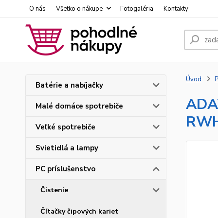
O nás
Všetko o nákupe
Fotogaléria
Kontakty
Úvod
P
Batérie a nabíjačky
ADA
Malé domáce spotrebiče
RW
Veľké spotrebiče
Svietidlá a lampy
PC príslušenstvo
Čistenie
Čítačky čipových kariet