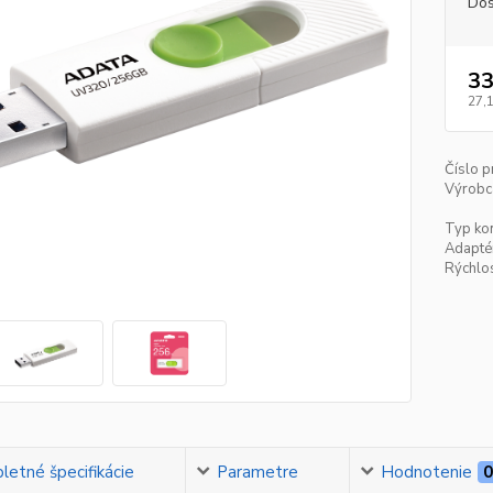
Dos
33
27,
Číslo p
Výrobc
Typ kon
Adaptér
Rýchlos
etné špecifikácie
Parametre
Hodnotenie