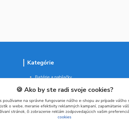
Kategórie
Batérie a nabíjačky
Drogéria a kozmetika
🍪 Ako by ste radi svoje cookies?
Malé domáce spotrebiče
Kancelárske potreby
s používame na správne fungovanie nášho e-shopu av prípade vášho s
tistík o webe, meranie efektivity reklamných kampaní, zapamätanie v
žívaní stránok, či zobrazenie reklám zodpovedajúcich vašim preferenc
cookies