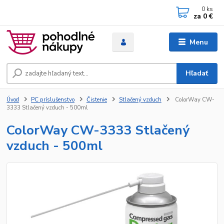
0
ks
za
0 €
Menu
Hľadať
Úvod
PC príslušenstvo
Čistenie
Stlačený vzduch
ColorWay CW-
3333 Stlačený vzduch - 500ml
ColorWay CW-3333 Stlačený
vzduch - 500ml