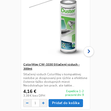
ColorWay CW-3330 Stlačený vzduch -
ColorWay CW
300ml
750ml
Stlačený vzduch ColorWay v kompaktnej
Ekonomické b
nádobe je dizajnovaný pre rýchle a efektívne
pomer Cena/
čistenie ťažko dostupných miest.
ColorWay v 
Neodstraňuje len prach, ale taktie...
dizajnovaný p
4,16 €
7,20 €
Expedícia 1-2
/
ks
pracovné dni 9
3,38 €
bez DPH
5,85 €
bez D
Pridať do košíka