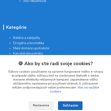
Ako reklamovať
Kategórie
Batérie a nabíjačky
Drogéria a kozmetika
Malé domáce spotrebiče
Kancelárske potreby
🍪 Ako by ste radi svoje cookies?
Kontakt
Súbory cookies používame na správne fungovanie nášho e-shopu
av prípade vášho súhlasu tiež na sledovanie štatistík o webe,
meranie efektivity reklamných kampaní, zapamätanie vášho
INTERGAM s.r.o
obľúbeného nastavenia pri používaní stránok, či zobrazenie
Jelšová 5
reklám zodpovedajúcich vašim preferenciám.
Viac na využitie
cookies
831 01 Bratislava
obchod@pohodlne-nakupy.sk
Súhlasím
Nastavenia