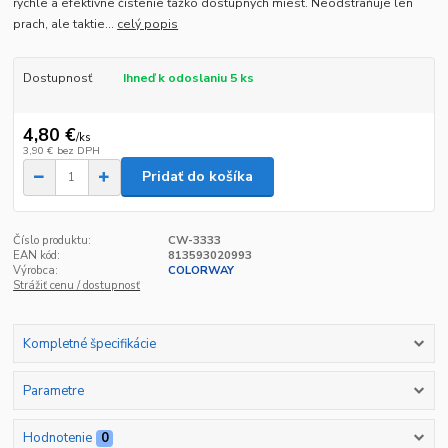
rýchle a efektívne čistenie ťažko dostupných miest. Neodstraňuje len
prach, ale taktie...
celý popis
Dostupnosť
Ihneď k odoslaniu 5 ks
4,80 €
/
ks
3,90 €
bez DPH
Pridať do košíka
Číslo produktu:
CW-3333
EAN kód:
813593020993
Výrobca:
COLORWAY
Strážiť cenu / dostupnosť
Kompletné špecifikácie
Parametre
Hodnotenie
0