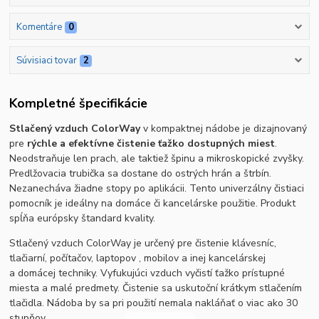
Komentáre
0
Súvisiaci tovar
2
Kompletné špecifikácie
Stlačený vzduch ColorWay
v kompaktnej nádobe je dizajnovaný
pre
rýchle a efektívne čistenie ťažko dostupných miest
.
Neodstraňuje len prach, ale taktiež špinu a mikroskopické zvyšky.
Predlžovacia trubička sa dostane do ostrých hrán a štrbín.
Nezanecháva žiadne stopy po aplikácii. Tento univerzálny čistiaci
pomocník je ideálny na domáce či kancelárske použitie. Produkt
spĺňa európsky štandard kvality.
Stlačený vzduch ColorWay je určený pre čistenie klávesníc,
tlačiarní, počítačov, laptopov , mobilov a inej kancelárskej
a domácej techniky. Vyfukujúci vzduch vyčistí ťažko prístupné
miesta a malé predmety. Čistenie sa uskutoční krátkym stlačením
tlačidla. Nádoba by sa pri použití nemala nakláňať o viac ako 30
stupňov.