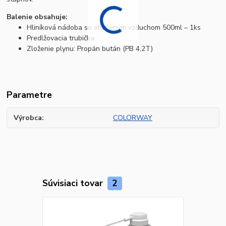
Balenie obsahuje:
Hliníková nádoba so stlačeným vzduchom 500ml – 1ks
Predlžovacia trubička
Zloženie plynu: Propán bután (PB 4,2T)
Parametre
Výrobca
COLORWAY
Súvisiaci tovar
2